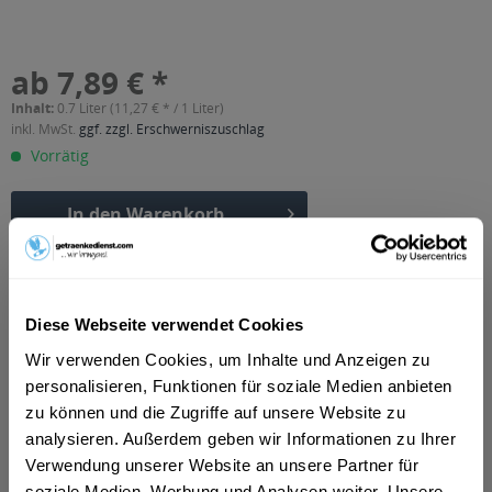
ab 7,89 € *
Inhalt:
0.7 Liter (11,27 € * / 1 Liter)
inkl. MwSt.
ggf. zzgl. Erschwerniszuschlag
Vorrätig
In den
Warenkorb
Artikel-Nr.:
30228
Verfügbar in:
Diese Webseite verwendet Cookies
Beschreibung
Wir verwenden Cookies, um Inhalte und Anzeigen zu
mehr
personalisieren, Funktionen für soziale Medien anbieten
"Le Sirop de Monin Banane Grün Sirup 0,7l"
zu können und die Zugriffe auf unsere Website zu
analysieren. Außerdem geben wir Informationen zu Ihrer
Geschmacksrichtung:
Banane
Verwendung unserer Website an unsere Partner für
soziale Medien, Werbung und Analysen weiter. Unsere