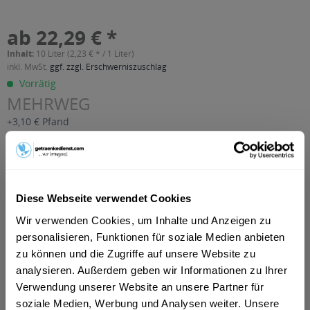
ab 22,29 € *
Inhalt:
10 Liter (2,23 € * / 1 Liter)
inkl. MwSt.
ggf. zzgl. Erschwerniszuschlag
Vorrätig
MEHRWEG
+3,10 € Pfand
In den
Warenkorb
Artikel-Nr.:
27712
Diese Webseite verwendet Cookies
Verfügbar in:
Wir verwenden Cookies, um Inhalte und Anzeigen zu
Beschreibung
personalisieren, Funktionen für soziale Medien anbieten
mehr
zu können und die Zugriffe auf unsere Website zu
analysieren. Außerdem geben wir Informationen zu Ihrer
"Hütt Hefeweizen Alkoholfrei 20 x 0,5l"
Verwendung unserer Website an unsere Partner für
soziale Medien, Werbung und Analysen weiter. Unsere