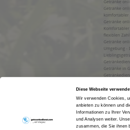
Getränke onli
Getränke onli
komfortabler 
Getränke onli
Komfortabler 
flexiblen Zah
Getränke onl
Umgebung - 
Lieblingsget
Getränkediens
Getränke in G
Getränkedien
zuverlässige
und Umgebu
Diese Webseite verwende
Getränkeliefe
Wir verwenden Cookies, um
Liefergebiet
anbieten zu können und di
Lieferservice
Informationen zu Ihrer Ve
Wir liefern G
und Analysen weiter. Unse
Kontakt
zusammen, die Sie ihnen b
Newsletter