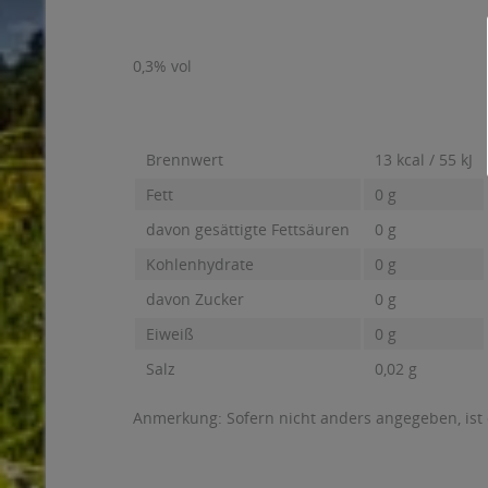
0,3% vol
Brennwert
13 kcal / 55 kJ
Fett
0 g
davon gesättigte Fettsäuren
0 g
Kohlenhydrate
0 g
davon Zucker
0 g
Eiweiß
0 g
Salz
0,02 g
Anmerkung: Sofern nicht anders angegeben, ist