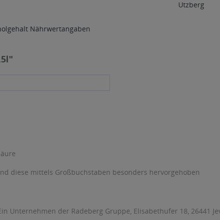
Utzberg
holgehalt
Nährwertangaben
,5l"
säure
sind diese mittels Großbuchstaben besonders hervorgehoben
in Unternehmen der Radeberg Gruppe, Elisabethufer 18, 26441 Jever