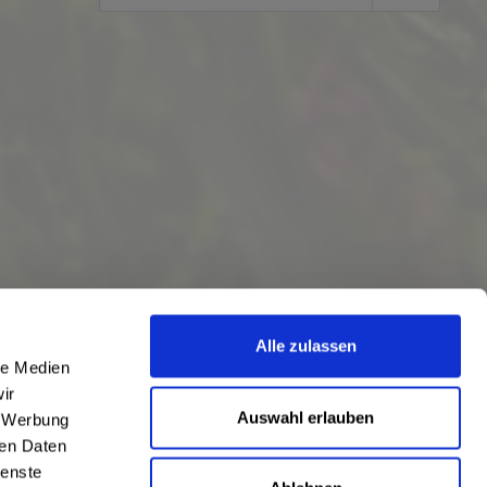
Alle zulassen
le Medien
ir
Auswahl erlauben
, Werbung
ren Daten
ienste