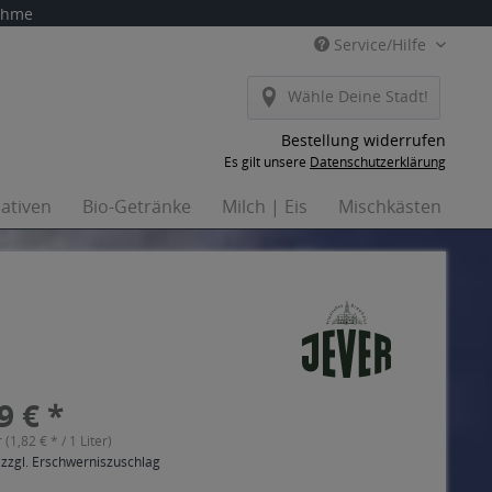
nahme
Service/Hilfe
Wähle Deine Stadt!
Bestellung widerrufen
Es gilt unsere
Datenschutzerklärung
nativen
Bio-Getränke
Milch | Eis
Mischkästen
Ha
9 € *
r (1,82 € * / 1 Liter)
 zzgl. Erschwerniszuschlag