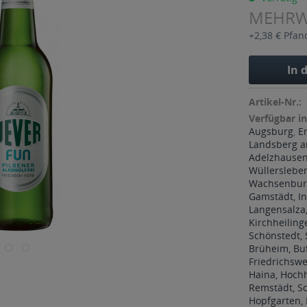
MEHR
+2,38 € Pfan
In 
Artikel-Nr.:
Verfügbar in
Augsburg
,
E
Landsberg a
Adelzhause
Wüllerslebe
Wachsenburg
Gamstädt, In
Langensalza,
Kirchheiling
Schönstedt,
Brüheim, Bu
Friedrichswe
Haina, Hoch
Remstädt, 
Hopfgarten, 