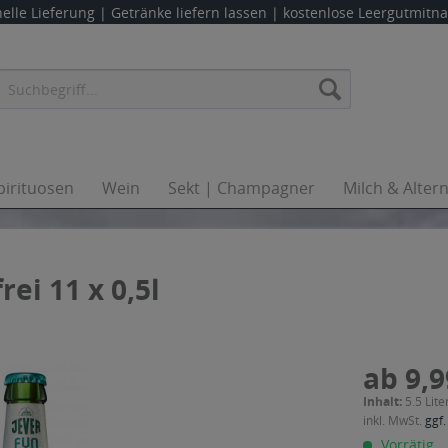
elle Lieferung |
Getränke liefern lassen
| kostenlose Leergutmit
pirituosen
Wein
Sekt | Champagner
Milch & Alter
rei 11 x 0,5l
ab 9,9
Inhalt:
5.5 Lite
inkl. MwSt.
ggf.
Vorrätig