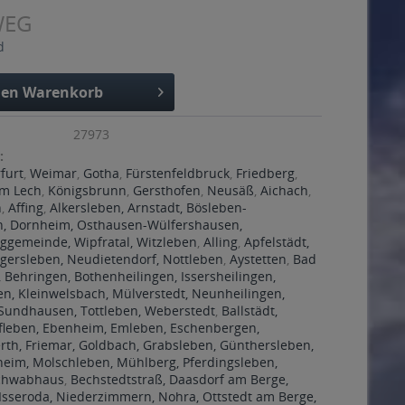
WEG
d
den
Warenkorb
27973
:
rfurt
,
Weimar
,
Gotha
,
Fürstenfeldbruck
,
Friedberg
,
m Lech
,
Königsbrunn
,
Gersthofen
,
Neusäß
,
Aichach
,
n
,
Affing
,
Alkersleben, Arnstadt, Bösleben-
n, Dornheim, Osthausen-Wülfershausen,
gemeinde, Wipfratal, Witzleben
,
Alling
,
Apfelstädt,
gersleben, Neudietendorf, Nottleben
,
Aystetten
,
Bad
 Behringen, Bothenheilingen, Issersheilingen,
en, Kleinwelsbach, Mülverstedt, Neunheilingen,
 Sundhausen, Tottleben, Weberstedt
,
Ballstädt,
fleben, Ebenheim, Emleben, Eschenbergen,
rth, Friemar, Goldbach, Grabsleben, Günthersleben,
heim, Molschleben, Mühlberg, Pferdingsleben,
Schwabhaus
,
Bechstedtstraß, Daasdorf am Berge,
Isseroda, Niederzimmern, Nohra, Ottstedt am Berge,