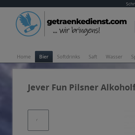
Schn
Home
Bier
Softdrinks
Saft
Wasser
S
Jever Fun Pilsner Alkoholf