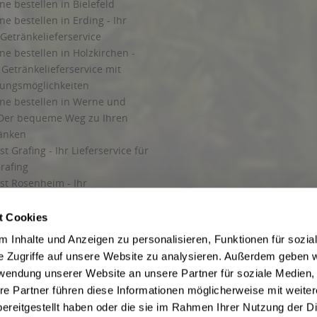
ne bestellen in Bielefeld
ne bestellen in Erding - Ihr
Getränkelieferservice
ne bestellen in Holzkirchen -
Getränkelieferservice mit
lungsmöglichkeiten
ine bestellen in Werne und
Der bequeme Weg zu Ihren
ränken
t Grafing - Ihr Lieferservice für
rafing
st Rosenheim - Ihr
r Getränkeservice in Rosenheim
ng
t Cookies
rung in Starnberg
 Inhalte und Anzeigen zu personalisieren, Funktionen für sozia
e Zugriffe auf unsere Website zu analysieren. Außerdem geben w
 für Getränke
rwendung unserer Website an unsere Partner für soziale Medien
etränke
re Partner führen diese Informationen möglicherweise mit weite
ereitgestellt haben oder die sie im Rahmen Ihrer Nutzung der D