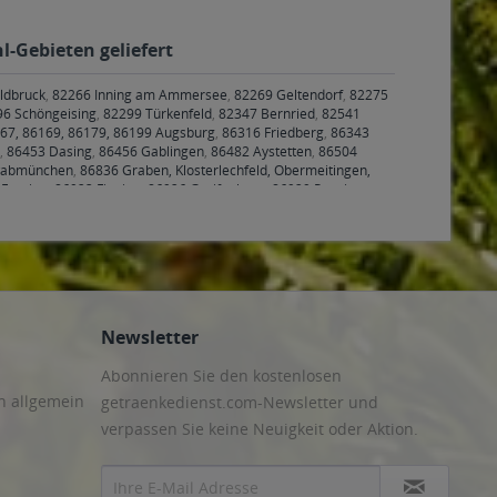
l-Gebieten geliefert
ldbruck
,
82266 Inning am Ammersee
,
82269 Geltendorf
,
82275
6 Schöngeising
,
82299 Türkenfeld
,
82347 Bernried
,
82541
167, 86169, 86179, 86199 Augsburg
,
86316 Friedberg
,
86343
,
86453 Dasing
,
86456 Gablingen
,
86482 Aystetten
,
86504
wabmünchen
,
86836 Graben, Klosterlechfeld, Obermeitingen,
Eresing
,
86923 Finning
,
86926 Greifenberg
,
86929 Penzing
,
 99096, 99097, 99098, 99099 Erfurt
,
99100 Bienstädt, Dachwig,
dorf, Nottleben
,
99198 Großmölsen, Kleinmölsen,
burggemeinde, Wipfratal, Witzleben
,
99334 Elleben, Elxleben,
a, Ottstedt am Berge, Utzberg
,
99441 Döbritschen,
ngen, Umpferstedt
,
99867 Gotha
,
99869 Ballstädt, Brüheim,
 Mühlberg, Pferdingsleben, Remstädt, Schwabhaus
,
99885
gen, Issersheilingen, Kirchheilingen, Kleinwelsbach,
Newsletter
Abonnieren Sie den kostenlosen
n allgemein
getraenkedienst.com-Newsletter und
verpassen Sie keine Neuigkeit oder Aktion.