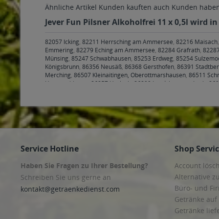
Ähnliche Artikel
Kunden kauften auch
Kunden haben 
Jever Fun Pilsner Alkoholfrei 11 x 0,5l wird 
82057 Icking
,
82211 Herrsching am Ammersee
,
82216 Maisach
Emmering
,
82279 Eching am Ammersee
,
82284 Grafrath
,
82287
Münsing
,
85247 Schwabhausen
,
85253 Erdweg
,
85254 Sulzemo
Königsbrunn
,
86356 Neusäß
,
86368 Gersthofen
,
86391 Stadtbe
Merching
,
86507 Kleinaitingen, Oberottmarshausen
,
86511 Sch
Untermeitingen
,
86857 Hurlach
,
86899 Landsberg am Lech
,
869
86937 Scheuring
,
86938 Schondorf am Ammersee
,
86940 Schwi
Döllstädt, Gierstädt/Kleinfahner, Großfahner, Zimmernsupra
,
99
Mönchenholzhausen, Ollendorf, Udestedt
,
99310 Alkersleben, 
Ichtershausen, Kirchheim
,
99423, 99425, 99427 Weimar
,
99428 
Frankendorf, Großschwabhausen, Hammerstedt, Hohlstedt, Kili
Bufleben, Ebenheim, Emleben, Eschenbergen, Friedrichswerth, 
Luisenthal, Ohrdruf, Wölfis
,
99887 Georgenthal, Gräfenhain, Her
Service Hotline
Shop Servi
Mülverstedt, Neunheilingen, Schönstedt, Sundhausen, Tottlebe
Haben Sie Fragen zu Ihrer Bestellung?
Account lösc
Alternative z
Schreiben Sie uns gerne an
Büro- und F
kontakt@getraenkedienst.com
Getränke auf
Getränke lief