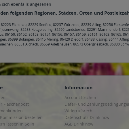
sich ebenfalls angesehen
in den folgenden Regionen, Städten, Orten und Postleitzah
,
82223 Eichenau
,
82229 Seefeld
,
82237 Wörthsee
,
82239 Alling
,
82256 Fürstenfe
 Jesenwang
,
82288 Kottgeisering
,
82290 Landsberied
,
82291 Mammendorf
,
8229
os
,
86150, 86152, 86153, 86154, 86156, 86157, 86159, 86161, 86163, 86165, 86
rgen
,
86399 Bobingen
,
86415 Mering
,
86420 Diedorf
,
86438 Kissing
,
86444 Affing
miechen
,
86551 Aichach
,
86559 Adelzhausen
,
86573 Obergriesbach
,
86830 Sch
11 Dießen am Ammersee
,
86916 Kaufering
,
86919 Utting am Ammersee
,
86922 
fting
,
86949 Windach
,
99084, 99085, 99086, 99087, 99089, 99091, 99092, 99094,
102 Klettbach, Rockhausen
,
99192 Apfelstädt, Gamstädt, Ingersleben, Neudieten
Arnstadt, Bösleben-Wüllersleben, Dornheim, Osthausen-Wülfershausen, Wachsen
Bechstedtstraß, Daasdorf am Berge, Hopfgarten, Isseroda, Niederzimmern, Nohr
ansroda, Kleinschwabhausen, Kromsdorf, Lehnstedt, Magdala, Mechelroda, Melli
Friemar, Goldbach, Grabsleben, Günthersleben, Haina, Hochheim, Molschleben,
renhof, Hohenkirchen, Petriroda
,
99947 Bad Langensalza, Behringen, Bothenheilin
ce
Information
n, Weberstedt
hen
Account löschen
ur Flaschenpost
Liefer- und Zahlungsbedingunge
irmenkunden
Widerrufsrecht
 Kommission bestellen
Datenschutz Drink now
ern lassen in Solln
AGB Drink now