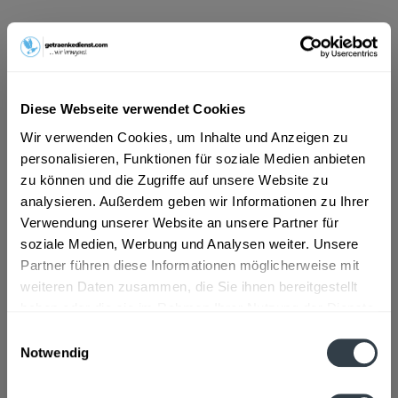
ab 17,99 € *
Inhalt:
10 Liter (1,80 € * / 1 Liter)
inkl. MwSt.
ggf. zzgl. Erschwerniszuschlag
Diese Webseite verwendet Cookies
Vorrätig
Wir verwenden Cookies, um Inhalte und Anzeigen zu
MEHRWEG
personalisieren, Funktionen für soziale Medien anbieten
+3,10 € Pfand
zu können und die Zugriffe auf unsere Website zu
analysieren. Außerdem geben wir Informationen zu Ihrer
In den
Warenkorb
Verwendung unserer Website an unsere Partner für
soziale Medien, Werbung und Analysen weiter. Unsere
Artikel-Nr.:
35170
Partner führen diese Informationen möglicherweise mit
Verfügbar in:
weiteren Daten zusammen, die Sie ihnen bereitgestellt
haben oder die sie im Rahmen Ihrer Nutzung der Dienste
gesammelt haben.
Beschreibung
Einwilligungsauswahl
Notwendig
mehr
Datenschutzbestimmungen