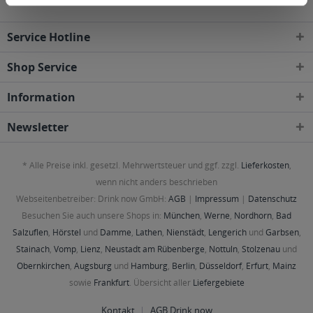
Service Hotline
Shop Service
Information
Newsletter
* Alle Preise inkl. gesetzl. Mehrwertsteuer und ggf. zzgl.
Lieferkosten
,
wenn nicht anders beschrieben
Webseitenbetreiber: Drink now GmbH:
AGB
|
Impressum
|
Datenschutz
Besuchen Sie auch unsere Shops in:
München
,
Werne
,
Nordhorn
,
Bad
Salzuflen
,
Hörstel
und
Damme
,
Lathen
,
Nienstädt
,
Lengerich
und
Garbsen
,
Stainach
,
Vomp
,
Lienz
,
Neustadt am Rübenberge
,
Nottuln
,
Stolzenau
und
Obernkirchen
,
Augsburg
und
Hamburg
,
Berlin
,
Düsseldorf
,
Erfurt
,
Mainz
sowie
Frankfurt
. Übersicht aller
Liefergebiete
Kontakt
AGB Drink now