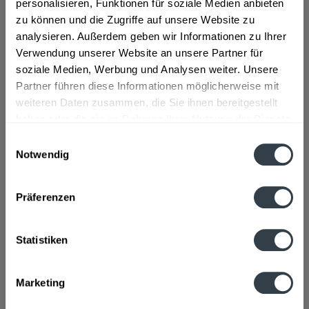
personalisieren, Funktionen für soziale Medien anbieten
zu können und die Zugriffe auf unsere Website zu
ab 4,86 € *
analysieren. Außerdem geben wir Informationen zu Ihrer
Verwendung unserer Website an unsere Partner für
Inhalt:
40 Stück (0,12 € * / 1 Stück)
inkl. MwSt.
ggf. zzgl. Erschwerniszuschlag
soziale Medien, Werbung und Analysen weiter. Unsere
Vorrätig
Partner führen diese Informationen möglicherweise mit
weiteren Daten zusammen, die Sie ihnen bereitgestellt
In den
Warenkorb
haben oder die sie im Rahmen Ihrer Nutzung der Dienste
gesammelt haben.
Einwilligungsauswahl
Notwendig
Artikel-Nr.:
37537
Datenschutzbestimmungen
Verfügbar in:
Präferenzen
Beschreibung
mehr
"Schnapsbecher transparent 0,04l - 40 Stück"
Statistiken
Flaschengröße:
< 0,2 l
Marketing
Fragen zum Artikel?
Weitere Artikel von Diverse