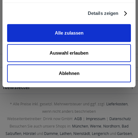
Schnapsbecher transparent 0,04l - 40 Stück wird in
Details zeigen
den folgenden Regionen, Städten, Orten und
Postleitzahl-Gebieten geliefert
Alle zulassen
Service Hotline
Auswahl erlauben
Shop Service
Ablehnen
Information
Newsletter
* Alle Preise inkl. gesetzl. Mehrwertsteuer und ggf. zzgl.
Lieferkosten
,
wenn nicht anders beschrieben
Webseitenbetreiber: Drink now GmbH:
AGB
|
Impressum
|
Datenschutz
Besuchen Sie auch unsere Shops in:
München
,
Werne
,
Nordhorn
,
Bad
Salzuflen
,
Hörstel
und
Damme
,
Lathen
,
Nienstädt
,
Lengerich
und
Garbsen
,