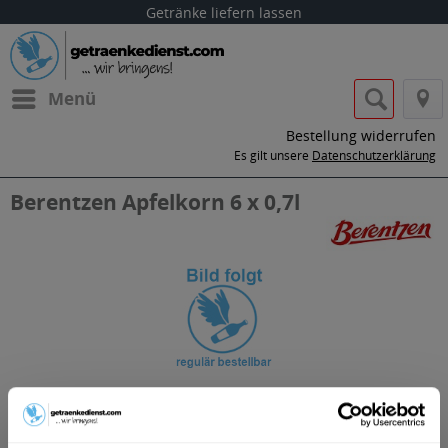
Getränke liefern lassen
Menü
Bestellung widerrufen
Es gilt unsere
Datenschutzerklärung
Berentzen Apfelkorn 6 x 0,7l