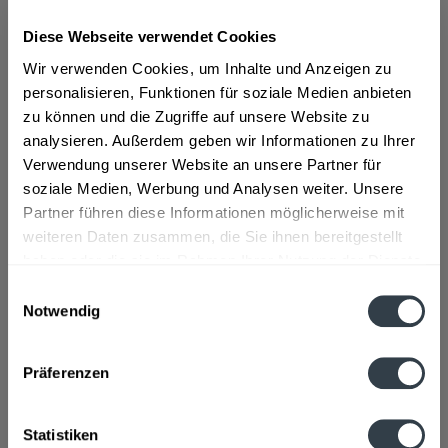
Diese Webseite verwendet Cookies
ab 27,69 € *
Wir verwenden Cookies, um Inhalte und Anzeigen zu
Inhalt:
4.2 Liter (6,59 € * / 1 Liter)
personalisieren, Funktionen für soziale Medien anbieten
inkl. MwSt.
ggf. zzgl. Erschwerniszuschlag
zu können und die Zugriffe auf unsere Website zu
Vorrätig
analysieren. Außerdem geben wir Informationen zu Ihrer
Verwendung unserer Website an unsere Partner für
In den
Warenkorb
soziale Medien, Werbung und Analysen weiter. Unsere
Partner führen diese Informationen möglicherweise mit
Artikel-Nr.:
22788
weiteren Daten zusammen, die Sie ihnen bereitgestellt
Verfügbar in:
haben oder die sie im Rahmen Ihrer Nutzung der Dienste
gesammelt haben.
Einwilligungsauswahl
Beschreibung
Notwendig
mehr
Datenschutzbestimmungen
Präferenzen
Hersteller
Berentzen-Gruppe Aktiengesellschaft Ritterstraße 7 49740
Haselünne Deutschland
mehr
Statistiken