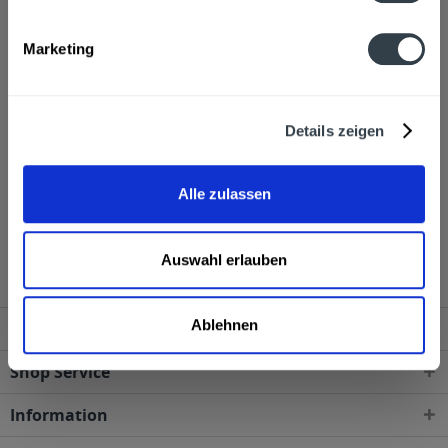
Alkoholgehalt
Marketing
20,0% vol
mehr
Ähnliche Artikel
Details zeigen
Kunden haben sich ebenfalls angesehen
Alle zulassen
Berentzen Apfelkorn 6 x 0,7l wird in den folgenden
Regionen, Städten, Orten und Postleitzahl-Gebieten
geliefert
Auswahl erlauben
Ablehnen
Service Hotline
Shop Service
Information