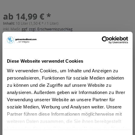
ab 14,99 € *
Inhalt:
10 Liter (1,50 € * / 1 Liter)
inkl. MwSt.
ggf. zzgl. Erschwerniszuschlag
Vorrätig
MEHRWEG
+3,10 € Pfand
Diese Webseite verwendet Cookies
In den
Warenkorb
Wir verwenden Cookies, um Inhalte und Anzeigen zu
personalisieren, Funktionen für soziale Medien anbieten
Artikel-Nr.:
26111
zu können und die Zugriffe auf unsere Website zu
Verfügbar in:
analysieren. Außerdem geben wir Informationen zu Ihrer
Verwendung unserer Website an unsere Partner für
Beschreibung
soziale Medien, Werbung und Analysen weiter. Unsere
mehr
Partner führen diese Informationen möglicherweise mit
"Glossner Neumarkter Radler 20 x 0,5l"
weiteren Daten zusammen, die Sie ihnen bereitgestellt
haben oder die sie im Rahmen Ihrer Nutzung der Dienste