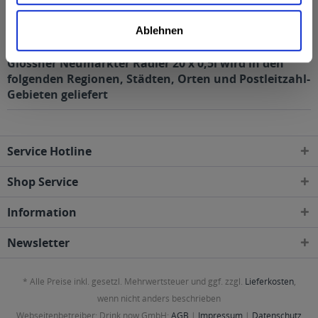
Alkoholgehalt
2,5% vol
mehr
Ablehnen
2,5% vol
Glossner Neumarkter Radler 20 x 0,5l wird in den
folgenden Regionen, Städten, Orten und Postleitzahl-
Gebieten geliefert
Service Hotline
Shop Service
Information
Newsletter
* Alle Preise inkl. gesetzl. Mehrwertsteuer und ggf. zzgl.
Lieferkosten
,
wenn nicht anders beschrieben
Webseitenbetreiber: Drink now GmbH:
AGB
|
Impressum
|
Datenschutz