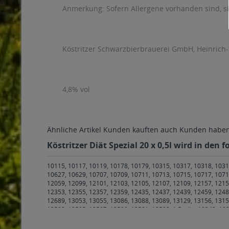
Anmerkung: Sofern Allergene vorhanden sind, 
Köstritzer Schwarzbierbrauerei GmbH, Heinrich-
4,8% vol
Ähnliche Artikel
Kunden kauften auch
Kunden haben 
Köstritzer Diät Spezial 20 x 0,5l wird in den
10115, 10117, 10119, 10178, 10179, 10315, 10317, 10318, 1031
10627, 10629, 10707, 10709, 10711, 10713, 10715, 10717, 1071
12059, 12099, 12101, 12103, 12105, 12107, 12109, 12157, 1215
12353, 12355, 12357, 12359, 12435, 12437, 12439, 12459, 1248
12689, 13053, 13055, 13086, 13088, 13089, 13129, 13156, 1315
13503, 13505, 13507, 13509, 13581, 13583, 1 Berlin
,
10243, 102
99089, 99091, 99092, 99094, 99096, 99097, 99098, 99099 Erfur
Gamstädt, Ingersleben, Neudietendorf, Nottleben
,
99198 Großmö