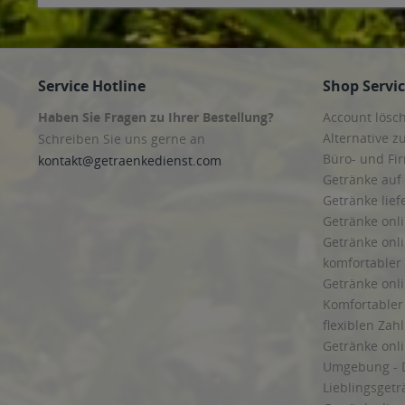
Wülfershausen, Wachsenburggemeinde, Wipfratal, Witzleben
,
9
Isseroda, Niederzimmern, Nohra, Ottstedt am Berge, Utzberg
,
9
Mechelroda, Mellingen, Umpferstedt
,
99867 Gotha
,
99869 Balls
Molschleben, Mühlberg, Pferdingsleben, Remstädt, Schwabhaus
Bothenheilingen, Issersheilingen, Kirchheilingen, Kleinwelsbac
Service Hotline
Shop Servi
Haben Sie Fragen zu Ihrer Bestellung?
Account lösc
Alternative z
Schreiben Sie uns gerne an
Büro- und F
kontakt@getraenkedienst.com
Getränke auf
Getränke lief
Getränke onli
Getränke onli
komfortabler 
Getränke onli
Komfortabler 
flexiblen Zah
Getränke onl
Umgebung - 
Lieblingsget