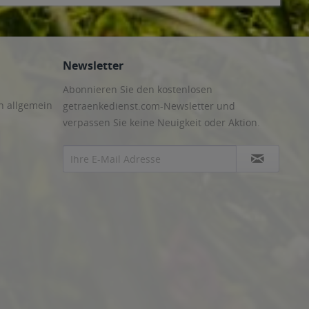
99428 Bechstedtstraß, Daasdorf am Berge, Hopfgarten,
liansroda, Kleinschwabhausen, Kromsdorf, Lehnstedt, Magdala,
riemar, Goldbach, Grabsleben, Günthersleben, Haina, Hochheim,
Hohenkirchen, Petriroda
,
99947 Bad Langensalza, Behringen,
Newsletter
Abonnieren Sie den kostenlosen
n allgemein
getraenkedienst.com-Newsletter und
verpassen Sie keine Neuigkeit oder Aktion.