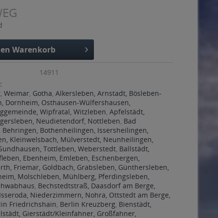
WEG
d
den
Warenkorb
14911
:
t
,
Weimar
,
Gotha
,
Alkersleben, Arnstadt, Bösleben-
n, Dornheim, Osthausen-Wülfershausen,
gemeinde, Wipfratal, Witzleben
,
Apfelstädt,
gersleben, Neudietendorf, Nottleben
,
Bad
 Behringen, Bothenheilingen, Issersheilingen,
en, Kleinwelsbach, Mülverstedt, Neunheilingen,
 Sundhausen, Tottleben, Weberstedt
,
Ballstädt,
fleben, Ebenheim, Emleben, Eschenbergen,
rth, Friemar, Goldbach, Grabsleben, Günthersleben,
heim, Molschleben, Mühlberg, Pferdingsleben,
Schwabhaus
,
Bechstedtstraß, Daasdorf am Berge,
Isseroda, Niederzimmern, Nohra, Ottstedt am Berge,
lin Friedrichshain
,
Berlin Kreuzberg
,
Bienstädt,
lstädt, Gierstädt/Kleinfahner, Großfahner,