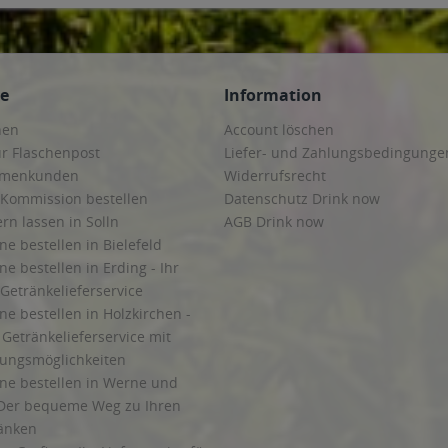
9334 Elleben, Elxleben, Ichtershausen, Kirchheim
,
99423, 99425, 99427 Weimar
,
9441 Döbritschen, Frankendorf, Großschwabhausen, Hammerstedt, Hohlstedt, Ki
tädt, Brüheim, Bufleben, Ebenheim, Emleben, Eschenbergen, Friedrichswerth, F
,
99885 Luisenthal, Ohrdruf, Wölfis
,
99887 Georgenthal, Gräfenhain, Herrenhof, 
h, Mülverstedt, Neunheilingen, Schönstedt, Sundhausen, Tottleben, Weberstedt
ce
Information
hen
Account löschen
ur Flaschenpost
Liefer- und Zahlungsbedingunge
irmenkunden
Widerrufsrecht
 Kommission bestellen
Datenschutz Drink now
ern lassen in Solln
AGB Drink now
ne bestellen in Bielefeld
ne bestellen in Erding - Ihr
Getränkelieferservice
ne bestellen in Holzkirchen -
Getränkelieferservice mit
lungsmöglichkeiten
ine bestellen in Werne und
Der bequeme Weg zu Ihren
ränken