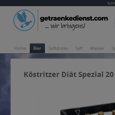
Schn
Home
Bier
Softdrinks
Saft
Wasser
S
Köstritzer Diät Spezial 20 