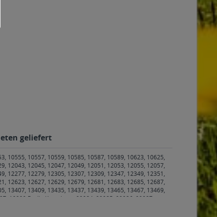
eten geliefert
53, 10555, 10557, 10559, 10585, 10587, 10589, 10623, 10625,
29, 12043, 12045, 12047, 12049, 12051, 12053, 12055, 12057,
49, 12277, 12279, 12305, 12307, 12309, 12347, 12349, 12351,
21, 12623, 12627, 12629, 12679, 12681, 12683, 12685, 12687,
05, 13407, 13409, 13435, 13437, 13439, 13465, 13467, 13469,
97, 10999 Berlin Kreuzberg
,
99084, 99085, 99086, 99087,
ernsupra
,
99102 Klettbach, Rockhausen
,
99192 Apfelstädt,
n, Arnstadt, Bösleben-Wüllersleben, Dornheim, Osthausen-