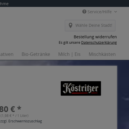
nahme
Service/Hilfe
Wähle Deine Stadt!
Bestellung widerrufen
Es gilt unsere
Datenschutzerklärung
nativen
Bio-Getränke
Milch | Eis
Mischkästen
Ha
80 € *
 (1,98 € * / 1 Liter)
 zzgl. Erschwerniszuschlag