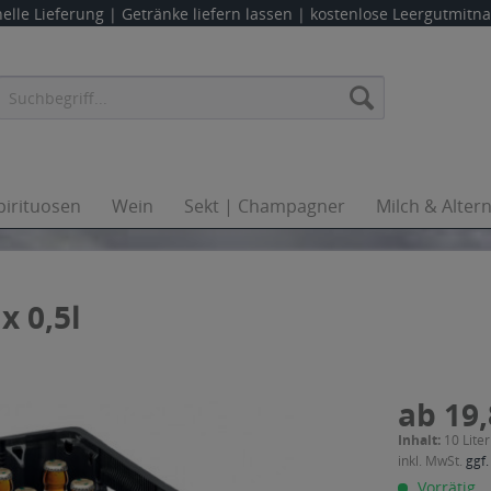
elle Lieferung |
Getränke liefern lassen
| kostenlose Leergutmit
pirituosen
Wein
Sekt | Champagner
Milch & Alter
x 0,5l
ab 19,
Inhalt:
10 Liter
inkl. MwSt.
ggf.
Vorrätig