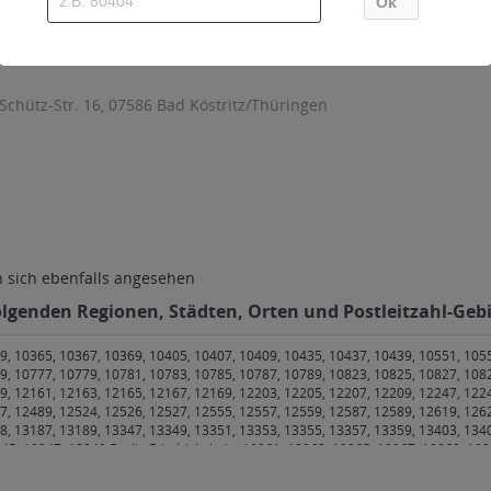
sind diese mittels Großbuchstaben besonders hervorgehoben
Schütz-Str. 16, 07586 Bad Köstritz/Thüringen
sich ebenfalls angesehen
 folgenden Regionen, Städten, Orten und Postleitzahl-Gebi
9, 10365, 10367, 10369, 10405, 10407, 10409, 10435, 10437, 10439, 10551, 105
9, 10777, 10779, 10781, 10783, 10785, 10787, 10789, 10823, 10825, 10827, 108
9, 12161, 12163, 12165, 12167, 12169, 12203, 12205, 12207, 12209, 12247, 122
7, 12489, 12524, 12526, 12527, 12555, 12557, 12559, 12587, 12589, 12619, 126
8, 13187, 13189, 13347, 13349, 13351, 13353, 13355, 13357, 13359, 13403, 134
45, 10247, 10249 Berlin Friedrichshain
,
10961, 10963, 10965, 10967, 10969, 109
t
,
99100 Bienstädt, Dachwig, Döllstädt, Gierstädt/Kleinfahner, Großfahner, Zimm
lsen, Kleinmölsen, Mönchenholzhausen, Ollendorf, Udestedt
,
99310 Alkerslebe