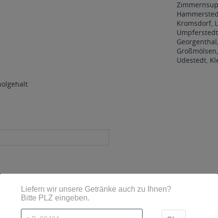
Zimmernsup
Hammerstedt
Kromsdorf, L
Umpfersted
Georgenthal,
Großmölsen,
Udestedt
,
Kl
holgehalt