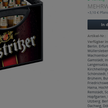
MEHR
+3,10 € Pfan
In 
Artikel-Nr.:
Verfügbar in
Berlin
,
Erfur
Wüllerslebe
Wachsenburg
Gamstädt, In
Langensalza,
Kirchheiling
Schönstedt,
Brüheim, Bu
Friedrichswe
Haina, Hoch
Remstädt, 
Hopfgarten, 
Utzberg
,
Ber
Dachwig, Döl