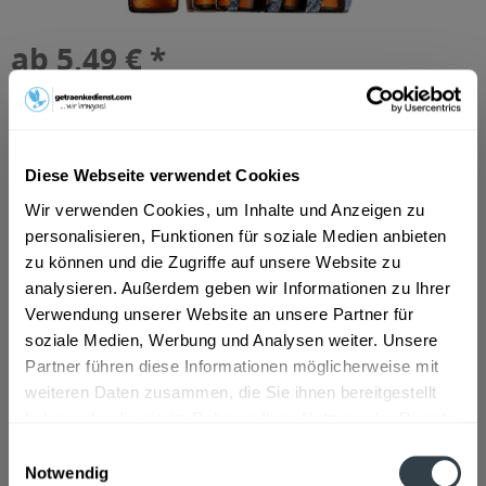
ab 5,49 € *
Inhalt:
1.98 Liter (2,77 € * / 1 Liter)
inkl. MwSt.
ggf. zzgl. Erschwerniszuschlag
Vorrätig
MEHRWEG
Diese Webseite verwendet Cookies
+0,48 € Pfand
Wir verwenden Cookies, um Inhalte und Anzeigen zu
personalisieren, Funktionen für soziale Medien anbieten
In den
Warenkorb
zu können und die Zugriffe auf unsere Website zu
analysieren. Außerdem geben wir Informationen zu Ihrer
Artikel-Nr.:
28671
Verwendung unserer Website an unsere Partner für
Verfügbar in:
soziale Medien, Werbung und Analysen weiter. Unsere
Partner führen diese Informationen möglicherweise mit
Beschreibung
weiteren Daten zusammen, die Sie ihnen bereitgestellt
mehr
haben oder die sie im Rahmen Ihrer Nutzung der Dienste
gesammelt haben.
Einwilligungsauswahl
Zutaten und Allergene
Notwendig