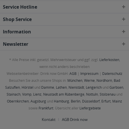
Service Hotline
Shop Service
Information
Newsletter
* Alle Preise inkl. gesetzl. Mehrwertsteuer und ggf. zzgl.
Lieferkosten
,
wenn nicht anders beschrieben
Webseitenbetreiber: Drink now GmbH:
AGB
|
Impressum
|
Datenschutz
Besuchen Sie auch unsere Shops in:
München
,
Werne
,
Nordhorn
,
Bad
Salzuflen
,
Hörstel
und
Damme
,
Lathen
,
Nienstädt
,
Lengerich
und
Garbsen
,
Stainach
,
Vomp
,
Lienz
,
Neustadt am Rübenberge
,
Nottuln
,
Stolzenau
und
Obernkirchen
,
Augsburg
und
Hamburg
,
Berlin
,
Düsseldorf
,
Erfurt
,
Mainz
sowie
Frankfurt
. Übersicht aller
Liefergebiete
Kontakt
AGB Drink now