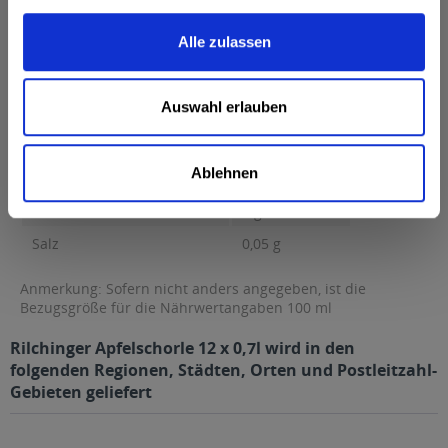
0 g Kohlenhydrate...
mehr
Alle zulassen
Brennwert
24 kcal / 100 kJ
Fett
0 g
Auswahl erlauben
davon gesättigte Fettsäuren
0 g
Kohlenhydrate
5,3 g
Ablehnen
davon Zucker
5,3 g
Eiweiß
0 g
Salz
0,05 g
Anmerkung: Sofern nicht anders angegeben, ist die
Bezugsgröße für die Nährwertangaben 100 ml
Rilchinger Apfelschorle 12 x 0,7l wird in den
folgenden Regionen, Städten, Orten und Postleitzahl-
Gebieten geliefert