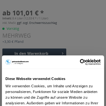
ab 101,01 € *
Inhalt:
8.4 Liter (12,03 € * / 1 Liter)
inkl. MwSt.
ggf. zzgl. Erschwerniszuschlag
Vorrätig
MEHRWEG
+3,30 € Pfand
In den
Warenkorb
Artikel-Nr.:
32221
Verfügbar in:
Diese Webseite verwendet Cookies
Beschreibung
mehr
Wir verwenden Cookies, um Inhalte und Anzeigen zu
personalisieren, Funktionen für soziale Medien anbieten
"Rilchinger Apfelschorle 12 x 0,7l"
zu können und die Zugriffe auf unsere Website zu
Geschmacksrichtung:
Apfel
analysieren. Außerdem geben wir Informationen zu Ihrer