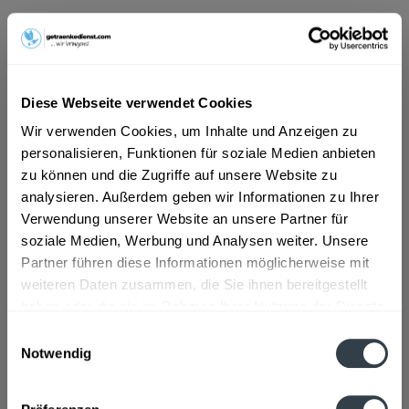
ab 9,49 € *
Inhalt:
10 Liter (0,95 € * / 1 Liter)
inkl. MwSt.
ggf. zzgl. Erschwerniszuschlag
Diese Webseite verwendet Cookies
Vorrätig
MEHRWEG
Wir verwenden Cookies, um Inhalte und Anzeigen zu
personalisieren, Funktionen für soziale Medien anbieten
+3,10 € Pfand
zu können und die Zugriffe auf unsere Website zu
analysieren. Außerdem geben wir Informationen zu Ihrer
In den
Warenkorb
Verwendung unserer Website an unsere Partner für
soziale Medien, Werbung und Analysen weiter. Unsere
Artikel-Nr.:
29071
Partner führen diese Informationen möglicherweise mit
Verfügbar in:
weiteren Daten zusammen, die Sie ihnen bereitgestellt
haben oder die sie im Rahmen Ihrer Nutzung der Dienste
Beschreibung
gesammelt haben.
Einwilligungsauswahl
mehr
Notwendig
Datenschutzbestimmungen
Zutaten und Allergene