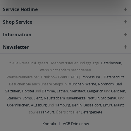
Service Hotline
Shop Service
Information
Newsletter
* Alle Preise inkl. gesetzl. Mehrwertsteuer und ggf. zzgl.
Lieferkosten
,
wenn nicht anders beschrieben
Webseitenbetreiber: Drink now GmbH:
AGB
|
Impressum
|
Datenschutz
Besuchen Sie auch unsere Shops in:
München
,
Werne
,
Nordhorn
,
Bad
Salzuflen
,
Hörstel
und
Damme
,
Lathen
,
Nienstädt
,
Lengerich
und
Garbsen
,
Stainach
,
Vomp
,
Lienz
,
Neustadt am Rübenberge
,
Nottuln
,
Stolzenau
und
Obernkirchen
,
Augsburg
und
Hamburg
,
Berlin
,
Düsseldorf
,
Erfurt
,
Mainz
sowie
Frankfurt
. Übersicht aller
Liefergebiete
Kontakt
AGB Drink now