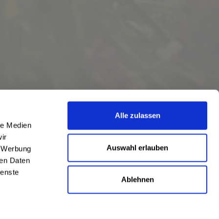
Alle zulassen
le Medien
ir
Auswahl erlauben
, Werbung
ren Daten
ienste
Ablehnen
eschrieben