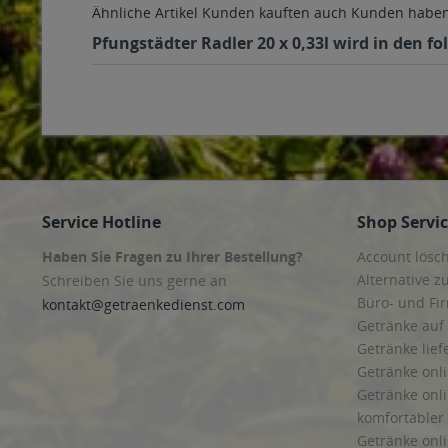
Ähnliche Artikel
Kunden kauften auch
Kunden haben 
Pfungstädter Radler 20 x 0,33l wird in den f
Service Hotline
Shop Servi
Haben Sie Fragen zu Ihrer Bestellung?
Account lösc
Alternative z
Schreiben Sie uns gerne an
Büro- und F
kontakt@getraenkedienst.com
Getränke auf
Getränke lief
Getränke onli
Getränke onli
komfortabler 
Getränke onli