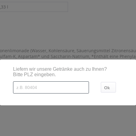
,33 l
onenlimonade (Wasser, Kohlensäure, Säuerungsmittel Zitronensäure
ulfam-K, Aspartam* und Saccharin-Natrium, *Enthält eine Phenyla
sind diese mittels Großbuchstaben besonders hervorgehoben
traße 89, Pfungstadt