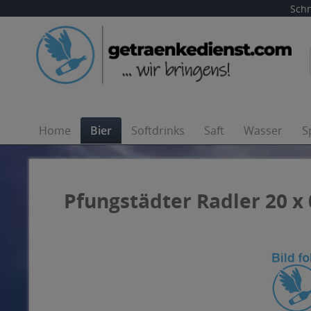
Schn
Home
Bier
Softdrinks
Saft
Wasser
S
Pfungstädter Radler 20 x 