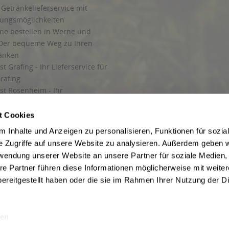
Getränkelieferservice mit
lungsmöglichkeiten
ine bestellen in Werne und
Der bequeme Weg zu Ihren
ränken
t Grafing - Ihr Lieferservice für
rafing
st Rosenheim - Ihr
r Getränkeservice in Rosenheim
ng
t Cookies
rung in Starnberg
 Inhalte und Anzeigen zu personalisieren, Funktionen für sozia
e Zugriffe auf unsere Website zu analysieren. Außerdem geben w
 für Getränke
rwendung unserer Website an unsere Partner für soziale Medien
etränke
re Partner führen diese Informationen möglicherweise mit weite
ereitgestellt haben oder die sie im Rahmen Ihrer Nutzung der D
en
ise inkl. gesetzl. Mehrwertsteuer und ggf. zzgl.
Lieferkosten
, wenn nicht anders b