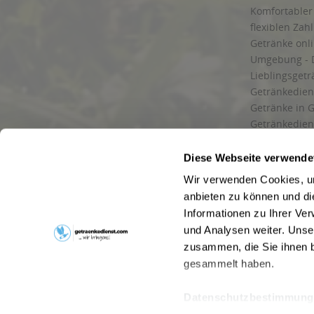
Komfortabler 
flexiblen Zah
Getränke onl
Umgebung - 
Lieblingsget
Getränkediens
Getränke in G
Getränkedien
zuverlässige
und Umgebu
Diese Webseite verwende
Getränkeliefe
Wir verwenden Cookies, um
Liefergebiet
anbieten zu können und di
Lieferservice
Informationen zu Ihrer Ve
Wir liefern G
und Analysen weiter. Unse
Kontakt
zusammen, die Sie ihnen b
Newsletter
gesammelt haben.
Datenschutzbestimmung
* Alle Pre