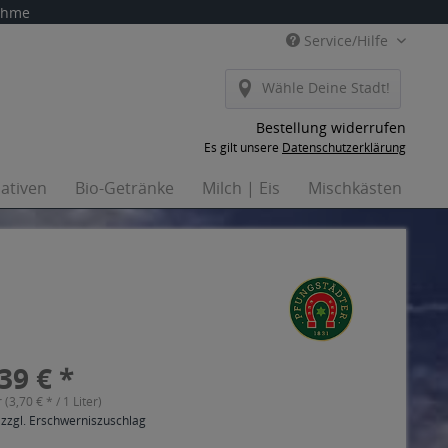
nahme
Service/Hilfe
Wähle Deine Stadt!
Bestellung widerrufen
Es gilt unsere
Datenschutzerklärung
nativen
Bio-Getränke
Milch | Eis
Mischkästen
Ha
39 € *
r (3,70 € * / 1 Liter)
 zzgl. Erschwerniszuschlag