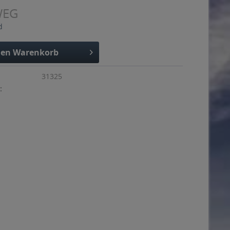
WEG
d
den
Warenkorb
31325
: