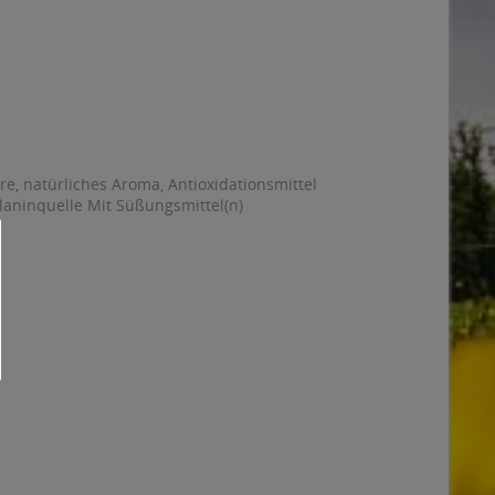
, natürliches Aroma, Antioxidationsmittel
laninquelle Mit Süßungsmittel(n)