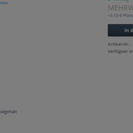
MEHR
+3,10 € Pfan
In 
Artikel-Nr.:
Verfügbar in
holgehalt