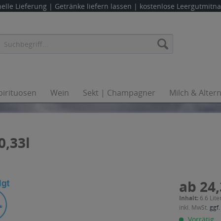
elle Lieferung |
Getränke liefern lassen
| kostenlose Leergutmit
pirituosen
Wein
Sekt | Champagner
Milch & Alter
0,33l
ab 24,
Inhalt:
6.6 Lite
inkl. MwSt.
ggf.
Vorrätig