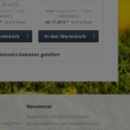
 20 x 0,5l
r
(1,60 € * / 1 Liter)
Inhalt
10 Liter
(1,10 € * / 1 Liter)
HRWEG
MEHRWEG
 *
ab 11,00 € *
+3,10 € Pfand
+3,10 € Pfand
renkorb
In den
Warenkorb
eitzahl-Gebieten geliefert
Newsletter
Abonnieren Sie den kostenlosen
n allgemein
getraenkedienst.com-Newsletter und