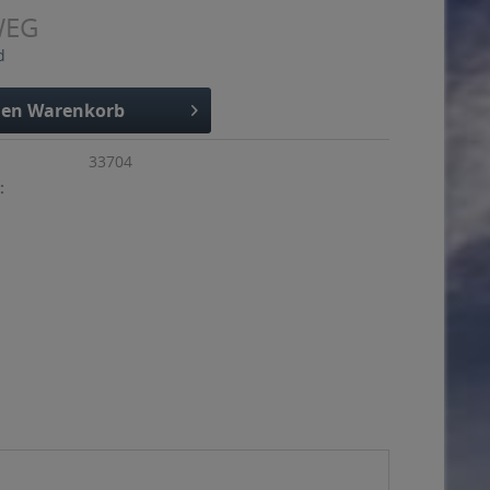
WEG
d
den
Warenkorb
33704
: