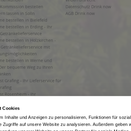
 Kommission bestellen
Datenschutz Drink now
ern lassen in Solln
AGB Drink now
ne bestellen in Bielefeld
ne bestellen in Erding - Ihr
Getränkelieferservice
ne bestellen in Holzkirchen -
Getränkelieferservice mit
lungsmöglichkeiten
ine bestellen in Werne und
Der bequeme Weg zu Ihren
ränken
t Grafing - Ihr Lieferservice für
rafing
st Rosenheim - Ihr
r Getränkeservice in Rosenheim
ng
t Cookies
rung in Starnberg
 Inhalte und Anzeigen zu personalisieren, Funktionen für sozia
e Zugriffe auf unsere Website zu analysieren. Außerdem geben w
 für Getränke