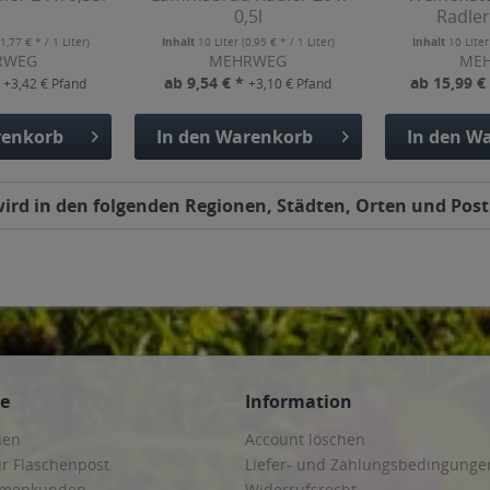
0,5l
Radler
(1,77 € * / 1 Liter)
Inhalt
10 Liter
(0,95 € * / 1 Liter)
Inhalt
10 Lite
RWEG
MEHRWEG
ME
*
ab 9,54 € *
ab 15,99 €
+3,42 € Pfand
+3,10 € Pfand
enkorb
In den
Warenkorb
In den
Wa
 wird in den folgenden Regionen, Städten, Orten und Postl
ce
Information
hen
Account löschen
ur Flaschenpost
Liefer- und Zahlungsbedingunge
irmenkunden
Widerrufsrecht