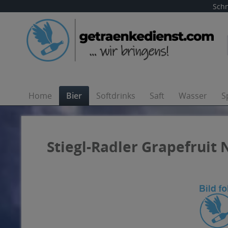
Schn
Home
Bier
Softdrinks
Saft
Wasser
S
Stiegl-Radler Grapefruit 