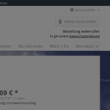
nahme
Service/Hilfe
Wähle Deine Stadt!
Bestellung widerrufen
Es gilt unsere
Datenschutzerklärung
nativen
Bio-Getränke
Milch | Eis
Mischkästen
Ha

69 € *
 (2,77 € * / 1 Liter)
 zzgl. Erschwerniszuschlag