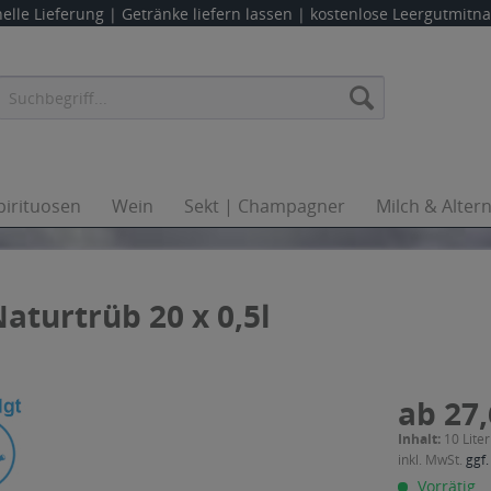
elle Lieferung |
Getränke liefern lassen
| kostenlose Leergutmit
pirituosen
Wein
Sekt | Champagner
Milch & Alter
Naturtrüb 20 x 0,5l
ab 27,
Inhalt:
10 Liter
inkl. MwSt.
ggf.
Vorrätig