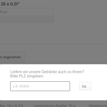
20 x 0,5l"
fruit
ls angesehen
ler 24 x 0,33l
Lammsbräu Radler 20 x
Weihenst