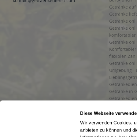
kontakt@getraenkedienst.com
Getränke auf
Getränke lief
Getränke onli
Getränke onli
komfortabler 
Getränke onli
Komfortabler 
flexiblen Zah
Getränke onl
Umgebung - 
Lieblingsget
Getränkediens
Getränke in G
Getränkedien
zuverlässige
und Umgebu
Diese Webseite verwende
Getränkeliefe
Wir verwenden Cookies, um
Liefergebiet
anbieten zu können und di
Lieferservice