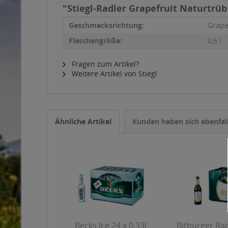
"Stiegl-Radler Grapefruit Naturtrüb 
Geschmacksrichtung:
Grape
Flaschengröße:
0,5 l
Fragen zum Artikel?
Weitere Artikel von Stiegl
Ähnliche Artikel
Kunden haben sich ebenfal
Becks Ice 24 x 0,33l
Bitburger Rad