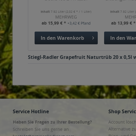
Inhalt
7.92 Liter
(2,02 € * / 1 Liter)
Inhalt
7.92 Liter
MEHRWEG
MEH
ab 15,99 € *
ab 13,99 € 
+3,42 € Pfand
In den
Warenkorb
In den
War
Stiegl-Radler Grapefruit Naturtrüb 20 x 0,5l
Service Hotline
Shop Servi
Haben Sie Fragen zu Ihrer Bestellung?
Account lösc
Alternative z
Schreiben Sie uns gerne an
Büro- und F