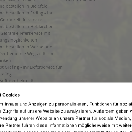
ne bestellen in Bielefeld
ne bestellen in Erding - Ihr
Getränkelieferservice
ne bestellen in Holzkirchen -
Getränkelieferservice mit
lungsmöglichkeiten
ine bestellen in Werne und
Der bequeme Weg zu Ihren
ränken
t Grafing - Ihr Lieferservice für
rafing
st Rosenheim - Ihr
r Getränkeservice in Rosenheim
ng
t Cookies
rung in Starnberg
 Inhalte und Anzeigen zu personalisieren, Funktionen für sozia
e Zugriffe auf unsere Website zu analysieren. Außerdem geben w
 für Getränke
rwendung unserer Website an unsere Partner für soziale Medien
etränke
re Partner führen diese Informationen möglicherweise mit weite