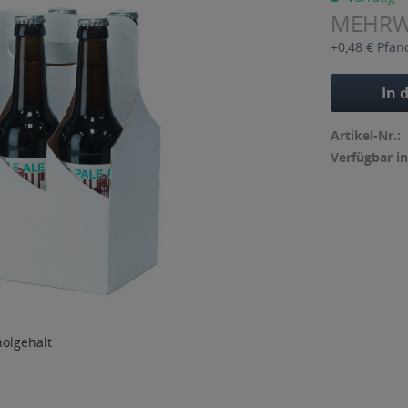
MEHR
+0,48 € Pfan
In 
Artikel-Nr.:
Verfügbar in
holgehalt