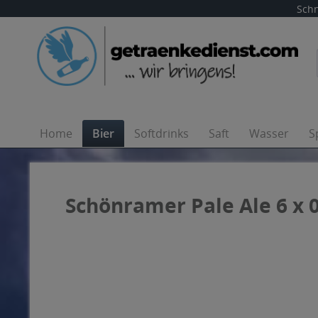
Schn
Home
Bier
Softdrinks
Saft
Wasser
S
Schönramer Pale Ale 6 x 0