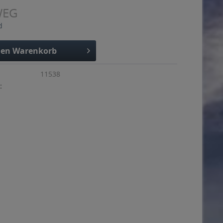
WEG
d
den
Warenkorb
11538
: