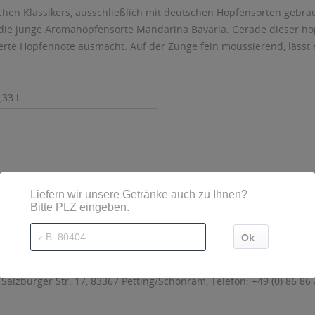
ischen Klassikers, ausschließlich mit deutschen Hopfensorten gebra
die junge Aromahopfensorte Mandarina Bavaria. Gerade dieser hop
erte Hopfennote ausmacht. Auf der Zunge fein moussierend, lässt 
.
,33 l
sind diese mittels Großbuchstaben besonders hervorgehoben
lzburger Str. 17, 83367 Petting/Schönram, Telefon: +49 (0) 86 86 /