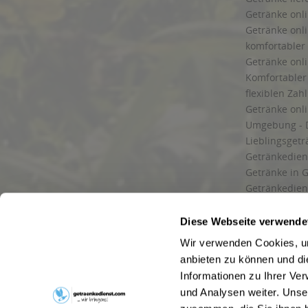
Getränke onli
Getränke onli
komfortabler 
Getränke onli
Komfortabler 
flexiblen Zah
Getränke onl
Umgebung - 
Lieblingsget
Getränkediens
Getränke in G
Getränkedien
zuverlässige
und Umgebu
Diese Webseite verwende
Getränkeliefe
Wir verwenden Cookies, um
Liefergebiet
anbieten zu können und di
Lieferservice
Informationen zu Ihrer Ve
Wir liefern G
und Analysen weiter. Unse
Kontakt