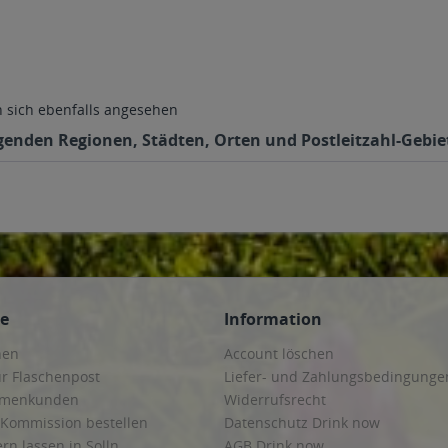
sich ebenfalls angesehen
lgenden Regionen, Städten, Orten und Postleitzahl-Gebiet
ce
Information
hen
Account löschen
ur Flaschenpost
Liefer- und Zahlungsbedingunge
irmenkunden
Widerrufsrecht
 Kommission bestellen
Datenschutz Drink now
ern lassen in Solln
AGB Drink now