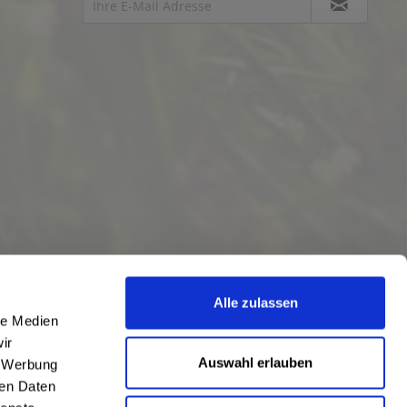
Alle zulassen
le Medien
ir
Auswahl erlauben
, Werbung
ren Daten