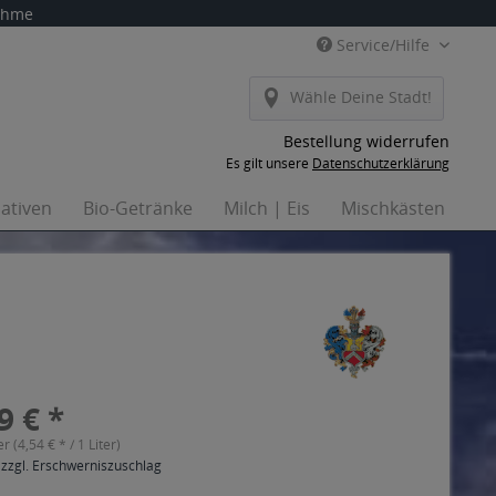
nahme
Service/Hilfe
Wähle Deine Stadt!
Bestellung widerrufen
Es gilt unsere
Datenschutzerklärung
nativen
Bio-Getränke
Milch | Eis
Mischkästen
Ha
9 € *
er (4,54 € * / 1 Liter)
 zzgl. Erschwerniszuschlag