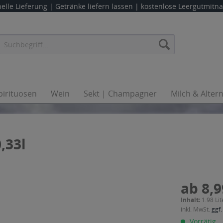
elle Lieferung |
Getränke liefern lassen
| kostenlose Leergutmit
pirituosen
Wein
Sekt | Champagner
Milch & Alter
,33l
ab 8,9
Inhalt:
1.98 Lit
inkl. MwSt.
ggf.
Vorrätig