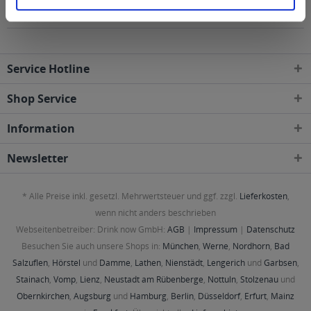
Gebieten geliefert
Service Hotline
Shop Service
Information
Newsletter
* Alle Preise inkl. gesetzl. Mehrwertsteuer und ggf. zzgl.
Lieferkosten
,
wenn nicht anders beschrieben
Webseitenbetreiber: Drink now GmbH:
AGB
|
Impressum
|
Datenschutz
Besuchen Sie auch unsere Shops in:
München
,
Werne
,
Nordhorn
,
Bad
Salzuflen
,
Hörstel
und
Damme
,
Lathen
,
Nienstädt
,
Lengerich
und
Garbsen
,
Stainach
,
Vomp
,
Lienz
,
Neustadt am Rübenberge
,
Nottuln
,
Stolzenau
und
Obernkirchen
,
Augsburg
und
Hamburg
,
Berlin
,
Düsseldorf
,
Erfurt
,
Mainz