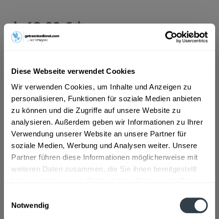
ab 18,09 € *
Inhalt:
10 Liter (1,81 € * / 1 Liter)
inkl. MwSt.
ggf. zzgl. Erschwerniszuschlag
Vorrätig
MEHRWEG
Diese Webseite verwendet Cookies
+3,10 € Pfand
Wir verwenden Cookies, um Inhalte und Anzeigen zu
personalisieren, Funktionen für soziale Medien anbieten
In den
Warenkorb
zu können und die Zugriffe auf unsere Website zu
analysieren. Außerdem geben wir Informationen zu Ihrer
Verwendung unserer Website an unsere Partner für
Artikel-Nr.:
23256
soziale Medien, Werbung und Analysen weiter. Unsere
Verfügbar in:
Partner führen diese Informationen möglicherweise mit
Beschreibung
weiteren Daten zusammen, die Sie ihnen bereitgestellt
mehr
haben oder die sie im Rahmen Ihrer Nutzung der Dienste
gesammelt haben.
"Böhmisch Brauhaus Edelsünde 20 x 0,5l"
Einwilligungsauswahl
Notwendig
Datenschutzbestimmungen