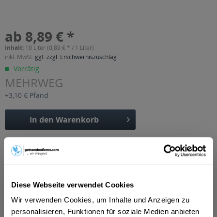
ab 8,89 € *
Inhalt:
10 Liter (0,89 € * / 1 Liter)
inkl. MwSt.
ggf. zzgl. Erschwerniszuschlag
Vorrätig
MEHRWEG
+3,10 € Pfand
In den
Warenkorb
Artikel-Nr.:
22927
Verfügbar in:
Beschreibung
mehr
Diese Webseite verwendet Cookies
Wir verwenden Cookies, um Inhalte und Anzeigen zu
"Bernadett Mandarine-Mango Limonade 20 x
personalisieren, Funktionen für soziale Medien anbieten
0,5l"