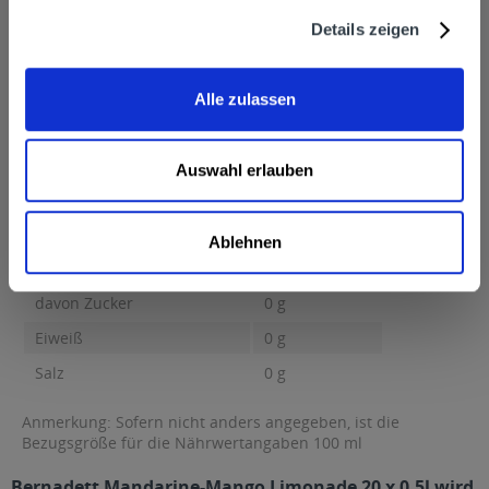
mehr
Details zeigen
Herrnbräu GmbH, Manchinger Straße 95, 85053 Ingolstadt
Nährwertangaben
Alle zulassen
Brennwert 38 kcal / 161 kJ Fett 0,1 g davon gesättigte Fettsäuren
0 g...
mehr
Brennwert
38 kcal / 161 kJ
Auswahl erlauben
Fett
0,1 g
davon gesättigte Fettsäuren
0 g
Ablehnen
Kohlenhydrate
0 g
davon Zucker
0 g
Eiweiß
0 g
Salz
0 g
Anmerkung: Sofern nicht anders angegeben, ist die
Bezugsgröße für die Nährwertangaben 100 ml
Bernadett Mandarine-Mango Limonade 20 x 0,5l wird