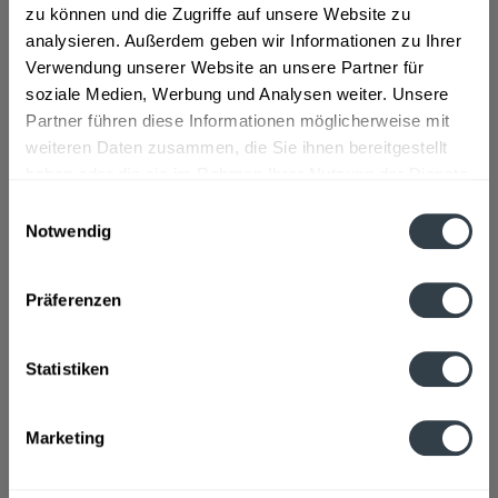
zu können und die Zugriffe auf unsere Website zu
analysieren. Außerdem geben wir Informationen zu Ihrer
Geschmacksrichtung:
Mandarine, Mango
Verwendung unserer Website an unsere Partner für
Flaschengröße:
0,5 l
soziale Medien, Werbung und Analysen weiter. Unsere
Partner führen diese Informationen möglicherweise mit
Fragen zum Artikel?
Weitere Artikel von Bernadett
weiteren Daten zusammen, die Sie ihnen bereitgestellt
haben oder die sie im Rahmen Ihrer Nutzung der Dienste
Zutaten und Allergene
Natürliches Mineralwasser, Zucker, Kohlensäure, Mandarinen-,
gesammelt haben.
Einwilligungsauswahl
Orangen- und Mangosaftkonzentrat,...
mehr
Notwendig
Natürliches Mineralwasser, Zucker, Kohlensäure,
Datenschutzbestimmungen
Mandarinen-, Orangen- und Mangosaftkonzentrat,
Säuerungsmittel Zitronensäure, Madarinenextrakt,
Präferenzen
natürliches Aroma, Antioxidationsmittel Ascorbinsäure und
Alpha-Tocopherol, färbendes Konzentrat aus
Holunderbeeren, Stabilisator Johannisbrotkernmehl,
Statistiken
Farbstoff Beta-Carotion
Anmerkung: Sofern Allergene vorhanden sind, sind diese
Marketing
mittels Großbuchstaben besonders hervorgehoben
Hersteller
Herrnbräu GmbH, Manchinger Straße 95, 85053 Ingolstadt