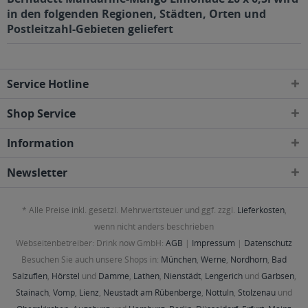
in den folgenden Regionen, Städten, Orten und
Postleitzahl-Gebieten geliefert
Service Hotline
Shop Service
Information
Newsletter
* Alle Preise inkl. gesetzl. Mehrwertsteuer und ggf. zzgl.
Lieferkosten
,
wenn nicht anders beschrieben
Webseitenbetreiber: Drink now GmbH:
AGB
|
Impressum
|
Datenschutz
Besuchen Sie auch unsere Shops in:
München
,
Werne
,
Nordhorn
,
Bad
Salzuflen
,
Hörstel
und
Damme
,
Lathen
,
Nienstädt
,
Lengerich
und
Garbsen
,
Stainach
,
Vomp
,
Lienz
,
Neustadt am Rübenberge
,
Nottuln
,
Stolzenau
und