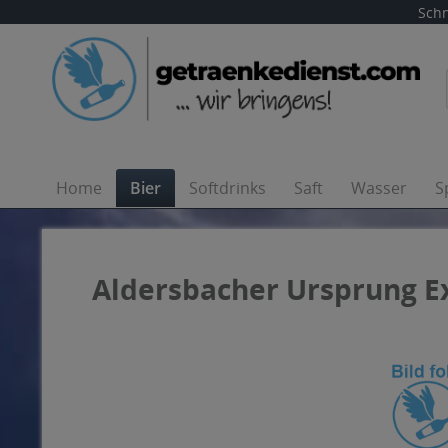
Schn
Home
Bier
Softdrinks
Saft
Wasser
S
Aldersbacher Ursprung Exp