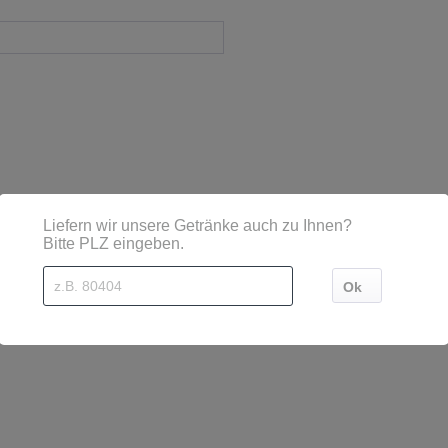
sind diese mittels Großbuchstaben besonders hervorgehoben
, Marktplatz 1 72275 Alpirsbach, Telefon: 07444/ 670