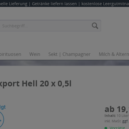
elle Lieferung |
Getränke liefern lassen
| kostenlose Leergutmit
pirituosen
Wein
Sekt | Champagner
Milch & Alter
ort Hell 20 x 0,5l
ab 19,
Inhalt:
10 Liter
inkl. MwSt.
ggf.
Vorrätig