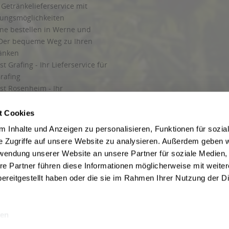
Getränkelieferservice mit
lungsmöglichkeiten
ine bestellen in Werne und
Der bequeme Weg zu Ihren
ränken
t Grafing - Ihr Lieferservice für
rafing
st Rosenheim - Ihr
r Getränkeservice in Rosenheim
ng
t Cookies
rung in Starnberg
 Inhalte und Anzeigen zu personalisieren, Funktionen für sozia
e Zugriffe auf unsere Website zu analysieren. Außerdem geben w
 für Getränke
rwendung unserer Website an unsere Partner für soziale Medien
etränke
re Partner führen diese Informationen möglicherweise mit weite
ereitgestellt haben oder die sie im Rahmen Ihrer Nutzung der D
en
ise inkl. gesetzl. Mehrwertsteuer und ggf. zzgl.
Lieferkosten
, wenn nicht anders b