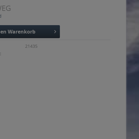
WEG
d
den
Warenkorb
21435
: