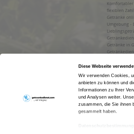
Komfortabler 
flexiblen Zah
Getränke onl
Umgebung - 
Lieblingsget
Getränkediens
Getränke in G
Getränkedien
zuverlässige
und Umgebu
Diese Webseite verwende
Getränkeliefe
Wir verwenden Cookies, um
Liefergebiet
anbieten zu können und di
Lieferservice
Informationen zu Ihrer Ve
Wir liefern G
und Analysen weiter. Unse
Kontakt
zusammen, die Sie ihnen b
Newsletter
gesammelt haben.
Datenschutzbestimmung
* Alle Pre