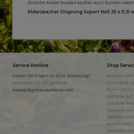
Ähnliche Artikel
Kunden kauften auch
Kunden haben 
Aldersbacher Ursprung Export Hell 20 x 0,5l 
Service Hotline
Shop Servi
Haben Sie Fragen zu Ihrer Bestellung?
Account lösc
Alternative z
Schreiben Sie uns gerne an
Büro- und F
kontakt@getraenkedienst.com
Getränke auf
Getränke lief
Getränke onli
Getränke onli
komfortabler 
Getränke onli