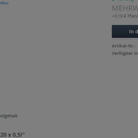
MEHR
+3,10 € Pfan
In 
Artikel-Nr.:
Verfügbar in
holgehalt
0 x 0,5l"