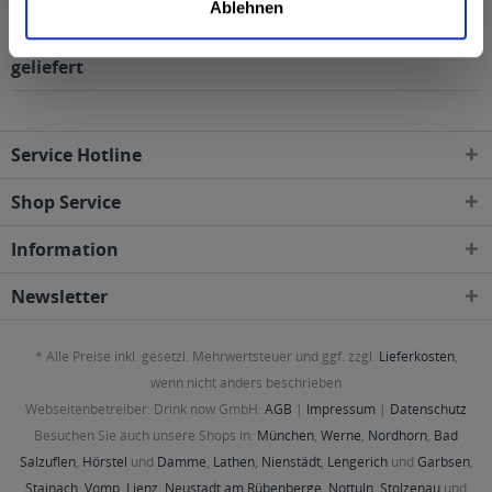
Ablehnen
Corona Extra 24 x 0,33l Dose wird in den folgenden
Regionen, Städten, Orten und Postleitzahl-Gebieten
geliefert
Service Hotline
Shop Service
Information
Newsletter
* Alle Preise inkl. gesetzl. Mehrwertsteuer und ggf. zzgl.
Lieferkosten
,
wenn nicht anders beschrieben
Webseitenbetreiber: Drink now GmbH:
AGB
|
Impressum
|
Datenschutz
Besuchen Sie auch unsere Shops in:
München
,
Werne
,
Nordhorn
,
Bad
Salzuflen
,
Hörstel
und
Damme
,
Lathen
,
Nienstädt
,
Lengerich
und
Garbsen
,
Stainach
,
Vomp
,
Lienz
,
Neustadt am Rübenberge
,
Nottuln
,
Stolzenau
und