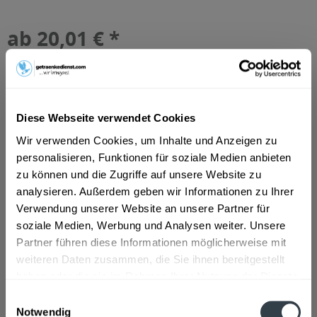
ab 20,01 € *
Inhalt:
7.92 Liter (2,53 € * / 1 Liter)
inkl. MwSt.
ggf. zzgl. Erschwerniszuschlag
Vorrätig
EINWEG
Diese Webseite verwendet Cookies
+6,00 € Pfand
Wir verwenden Cookies, um Inhalte und Anzeigen zu
personalisieren, Funktionen für soziale Medien anbieten
In den
Warenkorb
zu können und die Zugriffe auf unsere Website zu
analysieren. Außerdem geben wir Informationen zu Ihrer
Artikel-Nr.:
36937
Verwendung unserer Website an unsere Partner für
Verfügbar in:
soziale Medien, Werbung und Analysen weiter. Unsere
Beschreibung
Partner führen diese Informationen möglicherweise mit
mehr
weiteren Daten zusammen, die Sie ihnen bereitgestellt
haben oder die sie im Rahmen Ihrer Nutzung der Dienste
"Corona Extra 24 x 0,33l Dose"
gesammelt haben.
Einwilligungsauswahl
Flaschengröße:
0,2 - 0,33 l
Notwendig