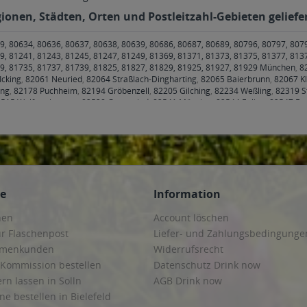
ionen, Städten, Orten und Postleitzahl-Gebieten geliefe
9, 80634, 80636, 80637, 80638, 80639, 80686, 80687, 80689, 80796, 80797, 807
9, 81241, 81243, 81245, 81247, 81249, 81369, 81371, 81373, 81375, 81377, 813
79, 81735, 81737, 81739, 81825, 81827, 81829, 81925, 81927, 81929 München
,
8
Icking
,
82061 Neuried
,
82064 Straßlach-Dingharting
,
82065 Baierbrunn
,
82067 Kl
ing
,
82178 Puchheim
,
82194 Gröbenzell
,
82205 Gilching
,
82234 Weßling
,
82319 S
515 Wolfratshausen
,
82538 Geretsried
,
82541 Münsing
,
82544 Egling
,
82547 Eu
 Stephanskirchen
,
83075 Bad Feilnbach
,
83104 Tuntenhausen
,
83109 Großkaroli
irchen
,
83620 Feldkirchen-Westerham
,
83623 Dietramszell
,
83624 Otterfing
,
8362
e
,
83714 Miesbach
,
83737 Irschenberg
,
85221 Dachau
,
85232 Bergkirchen
,
8524
oos
,
85435 Erding
,
85445 Oberding
,
85452 Moosinning
,
85457 Wörth
,
85464 Fins
g bei München
,
85570 Markt Schwaben, Ottenhofen
,
85579 Neubiberg
,
85586 Poi
5622 Feldkirchen
,
85625 Baiern, Glonn
,
85630 Grasbrunn
,
85635 Höhenkirchen-S
gmating
,
85659 Forstern
,
85661 Forstinning
,
85662 Hohenbrunn
,
85664 Hohenlin
ce
Information
 München
,
85757 Karlsfeld
,
85764 Oberschleißheim
,
85774 Unterföhring
hen
Account löschen
ur Flaschenpost
Liefer- und Zahlungsbedingunge
irmenkunden
Widerrufsrecht
 Kommission bestellen
Datenschutz Drink now
ern lassen in Solln
AGB Drink now
ne bestellen in Bielefeld