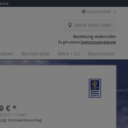
nahme
Service/Hilfe
Wähle Deine Stadt!
Bestellung widerrufen
Es gilt unsere
Datenschutzerklärung
nativen
Bio-Getränke
Milch | Eis
Mischkästen
Ha
9 € *
(2,33 € * / 1 Liter)
 zzgl. Erschwerniszuschlag