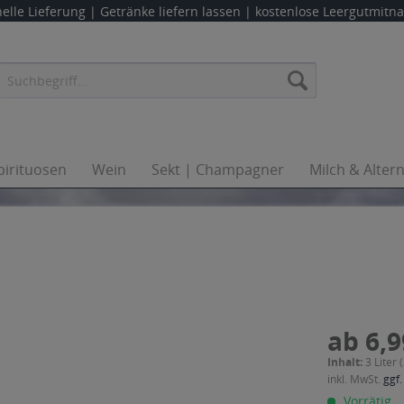
elle Lieferung |
Getränke liefern lassen
| kostenlose Leergutmit
pirituosen
Wein
Sekt | Champagner
Milch & Alter
ab 6,9
Inhalt:
3 Liter 
inkl. MwSt.
ggf.
Vorrätig