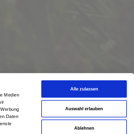
Alle zulassen
le Medien
ir
Auswahl erlauben
, Werbung
ren Daten
ienste
Ablehnen