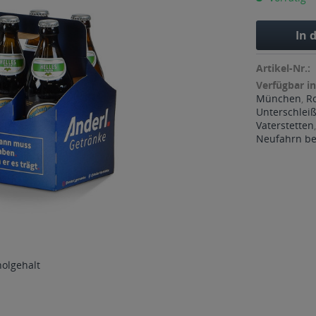
In 
Artikel-Nr.:
Verfügbar in
München
,
R
Unterschlei
Vaterstetten
Neufahrn bei
holgehalt