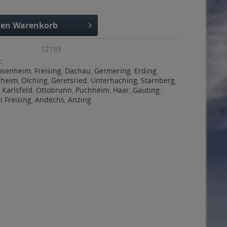
den
Warenkorb
12193
:
osenheim
,
Freising
,
Dachau
,
Germering
,
Erding
,
ßheim
,
Olching
,
Geretsried
,
Unterhaching
,
Starnberg
,
,
Karlsfeld
,
Ottobrunn
,
Puchheim
,
Haar
,
Gauting
,
 Freising
,
Andechs
,
Anzing