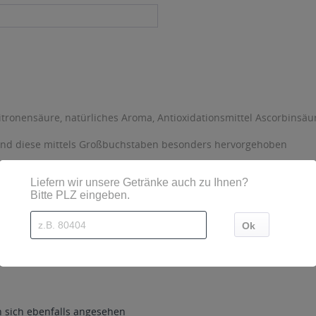
tronensäure, natürliches Aroma, Antioxidationsmittel Ascorbinsäu
sind diese mittels Großbuchstaben besonders hervorgehoben
31-3580339 München Telefon 089 5 19 94 0 Telefax 089 5 19 94 11
sich ebenfalls angesehen