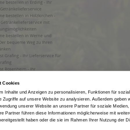
ne bestellen in Erding - Ihr
Getränkelieferservice
ne bestellen in Holzkirchen -
Getränkelieferservice mit
lungsmöglichkeiten
ine bestellen in Werne und
Der bequeme Weg zu Ihren
ränken
t Grafing - Ihr Lieferservice für
rafing
st Rosenheim - Ihr
r Getränkeservice in Rosenheim
ng
t Cookies
rung in Starnberg
 Inhalte und Anzeigen zu personalisieren, Funktionen für sozia
e Zugriffe auf unsere Website zu analysieren. Außerdem geben w
 für Getränke
rwendung unserer Website an unsere Partner für soziale Medien
etränke
re Partner führen diese Informationen möglicherweise mit weite
ereitgestellt haben oder die sie im Rahmen Ihrer Nutzung der D