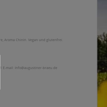
re, Aroma Chinin. Vegan und glutenfrei.
1 E-mail:
Info@augustiner-braeu.de