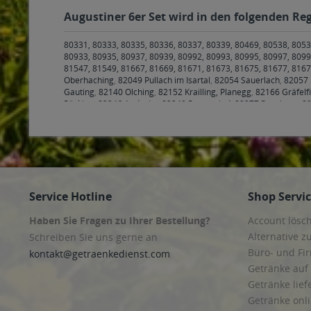
Augustiner 6er Set wird in den folgenden Reg
80331, 80333, 80335, 80336, 80337, 80339, 80469, 80538, 8053
80933, 80935, 80937, 80939, 80992, 80993, 80995, 80997, 8099
81547, 81549, 81667, 81669, 81671, 81673, 81675, 81677, 816
Oberhaching
,
82049 Pullach im Isartal
,
82054 Sauerlach
,
82057 
Gauting
,
82140 Olching
,
82152 Krailling, Planegg
,
82166 Gräfelf
Pöcking
,
82346 Andechs
,
82349 Pentenried
,
82377 Penzberg
,
82
83043 Bad Aibling
,
83052 Bruckmühl
,
83059 Kolbermoor
,
83071
Maitenbeth
,
83561 Ramerberg
,
83569 Vogtareuth
,
83607 Holzk
Wackersberg
,
83679 Sachsenkam
,
83703 Gmund am Tegernse
Freising
,
85376 Hetzenhausen
,
85386 Eching
,
85399 Hallbergm
Kirchheim bei München
,
85560 Ebersberg
,
85567 Bruck, Grafin
Zorneding
,
85609 Aschheim
,
85614 Kirchseeon
,
85617 Aßling
,
8
Anzing
,
85649 Brunnthal
,
85652 Pliening
,
85653 Aying
,
85658 E
Service Hotline
Shop Servi
85716 Unterschleißheim
,
85737 Ismaning
,
85748 Garching bei
Haben Sie Fragen zu Ihrer Bestellung?
Account lösc
Alternative z
Schreiben Sie uns gerne an
Büro- und F
kontakt@getraenkedienst.com
Getränke auf
Getränke lief
Getränke onli