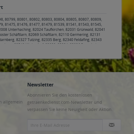
rt
98, 80799, 80801, 80802, 80803, 80804, 80805, 80807, 80809,
79, 81475, 81476, 81477, 81479, 81539, 81541, 81543, 81545,
2008 Unterhaching
,
82024 Taufkirchen
,
82031 Grünwald
,
82041
oster Schäftlarn
,
82069 Schäftlarn
,
82110 Germering
,
82131
tarnberg
,
82327 Tutzing
,
82335 Berg
,
82340 Feldafing
,
82343
rasburg
,
82549 Königsdorf
,
83022, 83024, 83026 Rosenheim
,
nenfeld
,
83550 Emmering
,
83553 Frauenneuharting
,
83558
6 Valley
,
83627 Warngau
,
83629 Weyarn
,
83646 Bad Tölz,
4 Röhrmoos
,
85354, 85356 Freising
,
85375 Neufahrn bei
ing
,
85467 Neuching
,
85521 Ottobrunn
,
85540 Haar
,
85551
ng
,
85591 Vaterstetten
,
85598 Baldham
,
85599 Parsdorf
,
85604
iegertsbrunn
,
85640 Putzbrunn
,
85643 Steinhöring
,
85646
den
,
85665 Moosach
,
85667 Oberpframmern
,
85669 Pastetten
,
Newsletter
Abonnieren Sie den kostenlosen
n allgemein
getraenkedienst.com-Newsletter und
verpassen Sie keine Neuigkeit oder Aktion.