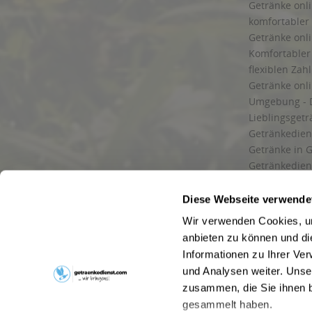
Getränke onli
komfortabler 
Getränke onli
Komfortabler 
flexiblen Zah
Getränke onl
Umgebung - 
Lieblingsget
Getränkediens
Getränke in G
Getränkedien
zuverlässige
und Umgebu
Diese Webseite verwende
Getränkeliefe
Wir verwenden Cookies, um
Liefergebiet
anbieten zu können und di
Lieferservice
Informationen zu Ihrer Ve
Wir liefern G
und Analysen weiter. Unse
Kontakt
zusammen, die Sie ihnen b
Newsletter
gesammelt haben.