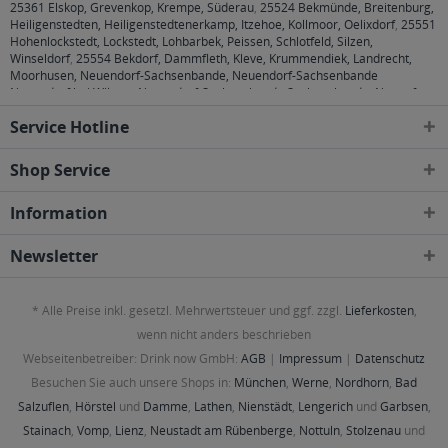
25361 Elskop, Grevenkop, Krempe, Süderau
,
25524 Bekmünde, Breitenburg,
Heiligenstedten, Heiligenstedtenerkamp, Itzehoe, Kollmoor, Oelixdorf
,
25551
Hohenlockstedt, Lockstedt, Lohbarbek, Peissen, Schlotfeld, Silzen,
Winseldorf
,
25554 Bekdorf, Dammfleth, Kleve, Krummendiek, Landrecht,
Moorhusen, Neuendorf-Sachsenbande, Neuendorf-Sachsenbande
Neuendorf bei Wilster, Neuendorf-Sachsenbande Sachsenbande, Nortorf,
Stördorf, Wilster
,
25560 Aasbüttel, Agethorst, Bokhorst, Hadenfeld,
Service Hotline
Kaisborstel, Oldenborstel, Pöschendorf, Puls, Schenefeld, Siezbüttel,
Warringholz
,
25566 Lägerdorf, Rethwisch
,
25578 Dägeling, Neuenbrook
,
25582 Drage, Hohenaspe, Kaaks, Looft
,
25594 Nutteln, Vaale, Vaalermoor
,
Shop Service
25599 Wewelsfleth
,
25704 Bargenstedt, Elpersbüttel, Epenwöhrden, Meldorf,
Nindorf, Nordermeldorf, Wolmersdorf
,
25761 Büsum, Büsumer
Information
Deichhausen, Hedwigenkoog, Oesterdeichstrich, Warwerort,
Westerdeichstrich
,
25797 Wöhrden
,
26789 Leer (Ostfriesland)
,
26826
Weener
,
26831 Boen, Bunde, Bunderhee, Dollart, Wymeer
,
26844 Jemgum
,
Newsletter
26871 Papenburg
,
26871 Papenburg
,
26892 Dörpen, Heede, Kluse, Lehe,
Wippingen
,
26899 Rhede
,
26899 Rhede
,
26903 Surwold
,
26904 Börger
,
26906 Dersum
,
26907 Walchum
,
26909 Neubörger, Neulehe
,
29221, 29223,
* Alle Preise inkl. gesetzl. Mehrwertsteuer und ggf. zzgl.
Lieferkosten
,
29225, 29227, 29229 Celle
,
29308 Winsen (Aller)
,
29313 Hambühren
,
29323
Wietze
,
29336 Nienhagen
,
29339 Wathlingen
,
29352 Adelheidsdorf
,
29356
wenn nicht anders beschrieben
Bröckel
,
30823, 30826, 30827 Garbsen
,
30890 Barsinghausen
,
30900
Webseitenbetreiber: Drink now GmbH:
AGB
|
Impressum
|
Datenschutz
Wedemark
,
30916 Isernhagen
,
30926 Seelze
,
30938 Burgwedel
,
30989
Gehrden
,
31515 Wunstorf
,
31535 Neustadt am Rübenberge
,
31542 Bad
Besuchen Sie auch unsere Shops in:
München
,
Werne
,
Nordhorn
,
Bad
Nenndorf, Bad Nenndorf Bad Nenndorf, Bad Nenndorf Horsten, Bad
Salzuflen
,
Hörstel
und
Damme
,
Lathen
,
Nienstädt
,
Lengerich
und
Garbsen
,
Nenndorf Riepen, Bad Nenndorf Waltringhausen
,
31547 Rehburg-Loccum,
Stainach
,
Vomp
,
Lienz
,
Neustadt am Rübenberge
,
Nottuln
,
Stolzenau
und
Rehburg-Loccum Bad Rehburg, Rehburg-Loccum Loccum, Rehburg-Loccum