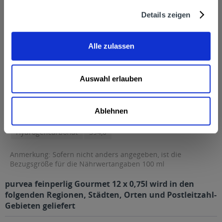
Natrium in mg/l
4,1
Details zeigen
Kalium
1,2
Magnesium
40,2
Alle zulassen
Calcium
135,0
Anionen in mg/l
Auswahl erlauben
Fluorid
0,1
Chlorid
6,4
Ablehnen
Sulfat
170,0
Hydrogencarbonat
394,0
Anmerkung: Sofern nicht anders angegeben, ist die
Bezugsgröße für die Nährwertangaben 100 ml
purvea feinperlig Gourmet 12 x 0,75l wird in den
folgenden Regionen, Städten, Orten und Postleitzahl-
Gebieten geliefert