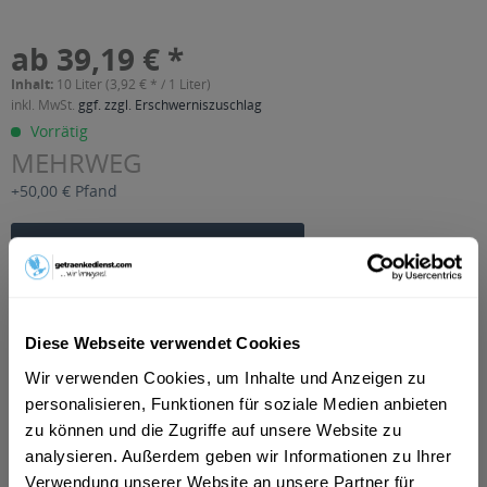
ab 39,19 € *
Inhalt:
10 Liter (3,92 € * / 1 Liter)
inkl. MwSt.
ggf. zzgl. Erschwerniszuschlag
Vorrätig
MEHRWEG
+50,00 € Pfand
In den
Warenkorb
Artikel-Nr.:
26420
Verfügbar in:
Diese Webseite verwendet Cookies
Beschreibung
Wir verwenden Cookies, um Inhalte und Anzeigen zu
mehr
personalisieren, Funktionen für soziale Medien anbieten
zu können und die Zugriffe auf unsere Website zu
"Grüner-Bier Vollbier Hell 10l"
analysieren. Außerdem geben wir Informationen zu Ihrer
Verwendung unserer Website an unsere Partner für