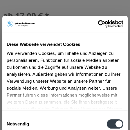
ab 17,09 € *
Inhalt:
10 Liter (1,71 € * / 1 Liter)
inkl. MwSt.
ggf. zzgl. Erschwerniszuschlag
Vorrätig
MEHRWEG
Diese Webseite verwendet Cookies
+3,10 € Pfand
Wir verwenden Cookies, um Inhalte und Anzeigen zu
personalisieren, Funktionen für soziale Medien anbieten
In den
Warenkorb
zu können und die Zugriffe auf unsere Website zu
analysieren. Außerdem geben wir Informationen zu Ihrer
Artikel-Nr.:
26560
Verwendung unserer Website an unsere Partner für
Verfügbar in:
soziale Medien, Werbung und Analysen weiter. Unsere
Partner führen diese Informationen möglicherweise mit
Beschreibung
weiteren Daten zusammen, die Sie ihnen bereitgestellt
haben oder die sie im Rahmen Ihrer Nutzung der Dienste
mehr
gesammelt haben.
Einwilligungsauswahl
Notwendig
Zutaten und Allergene
Datenschutzbestimmungen