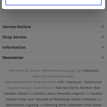
Regionen, Städten, Orten und Postleitzahl-Gebieten
geliefert
Service Hotline
Shop Service
Information
Newsletter
* Alle Preise inkl. gesetzl. Mehrwertsteuer und ggf. zzgl.
Lieferkosten
,
wenn nicht anders beschrieben
Webseitenbetreiber: Drink now GmbH:
AGB
|
Impressum
|
Datenschutz
Besuchen Sie auch unsere Shops in:
München
,
Werne
,
Nordhorn
,
Bad
Salzuflen
,
Hörstel
und
Damme
,
Lathen
,
Nienstädt
,
Lengerich
und
Garbsen
,
Stainach
,
Vomp
,
Lienz
,
Neustadt am Rübenberge
,
Nottuln
,
Stolzenau
und
Obernkirchen
,
Augsburg
und
Hamburg
,
Berlin
,
Düsseldorf
,
Erfurt
,
Mainz