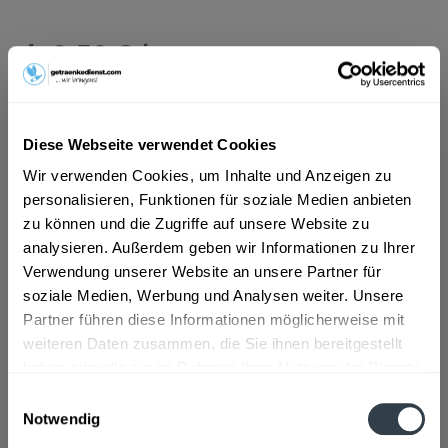
ab 9,50 € *
Inhalt:
9 Liter (1,06 € * / 1 Liter)
inkl. MwSt.
ggf. zzgl. Erschwerniszuschlag
Vorrätig
MEHRWEG
Diese Webseite verwendet Cookies
+3,30 € Pfand
Wir verwenden Cookies, um Inhalte und Anzeigen zu
personalisieren, Funktionen für soziale Medien anbieten
In den
Warenkorb
zu können und die Zugriffe auf unsere Website zu
analysieren. Außerdem geben wir Informationen zu Ihrer
Verwendung unserer Website an unsere Partner für
Artikel-Nr.:
33984
soziale Medien, Werbung und Analysen weiter. Unsere
Verfügbar in:
Pforzheim
,
Eisingen
,
Ispringen
,
Keltern
,
Kieselbronn
,
Partner führen diese Informationen möglicherweise mit
Kämpfelbach
,
Königsbach-Stein
,
Neulingen
,
Remchingen
weiteren Daten zusammen, die Sie ihnen bereitgestellt
haben oder die sie im Rahmen Ihrer Nutzung der Dienste
Beschreibung
gesammelt haben.
mehr
Einwilligungsauswahl
Notwendig
"Teinacher Gourmet Classic 12 x 0,75l"
Datenschutzbestimmungen