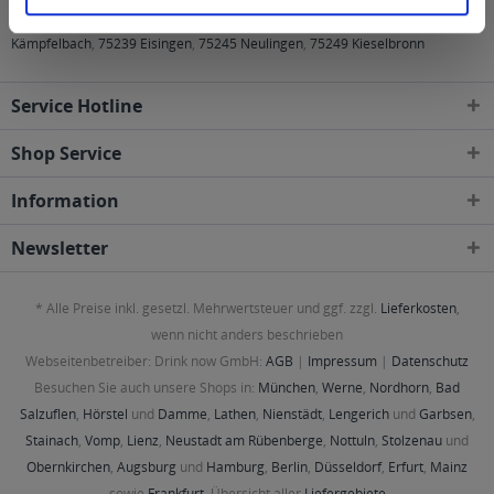
75172, 75173, 75175, 75177, 75179, 75180 Pforzheim
,
75196 Remchingen
,
75203 Königsbach-Stein
,
75210 Keltern
,
75228 Ispringen
,
75236
Kämpfelbach
,
75239 Eisingen
,
75245 Neulingen
,
75249 Kieselbronn
Service Hotline
Shop Service
Information
Newsletter
* Alle Preise inkl. gesetzl. Mehrwertsteuer und ggf. zzgl.
Lieferkosten
,
wenn nicht anders beschrieben
Webseitenbetreiber: Drink now GmbH:
AGB
|
Impressum
|
Datenschutz
Besuchen Sie auch unsere Shops in:
München
,
Werne
,
Nordhorn
,
Bad
Salzuflen
,
Hörstel
und
Damme
,
Lathen
,
Nienstädt
,
Lengerich
und
Garbsen
,
Stainach
,
Vomp
,
Lienz
,
Neustadt am Rübenberge
,
Nottuln
,
Stolzenau
und
Obernkirchen
,
Augsburg
und
Hamburg
,
Berlin
,
Düsseldorf
,
Erfurt
,
Mainz
sowie
Frankfurt
. Übersicht aller
Liefergebiete