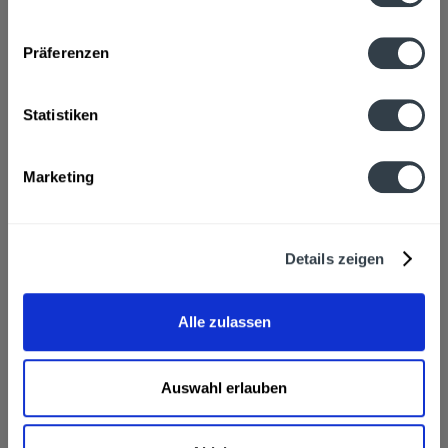
Flaschengröße:
0,5 l
Datenschutzbestimmungen
Fragen zum Artikel?
Präferenzen
Weitere Artikel von Distelhäuser
Zutaten und Allergene
Brauwasser, GERSTENMALZ, helles und dunkles KARAMELMALZ,
Statistiken
Aroma- und Bitterhopfen
mehr
Brauwasser, GERSTENMALZ, helles und dunkles
KARAMELMALZ, Aroma- und Bitterhopfen
Marketing
Anmerkung: Sofern Allergene vorhanden sind, sind diese
mittels Großbuchstaben besonders hervorgehoben
Hersteller
Details zeigen
Distelhäuser Brauerei, Grünsfelder Straße 3,
Tauberbischofsheim
mehr
Alle zulassen
Distelhäuser Brauerei, Grünsfelder Straße 3,
Tauberbischofsheim
Alkoholgehalt
Auswahl erlauben
2,9% vol
mehr
2,9% vol