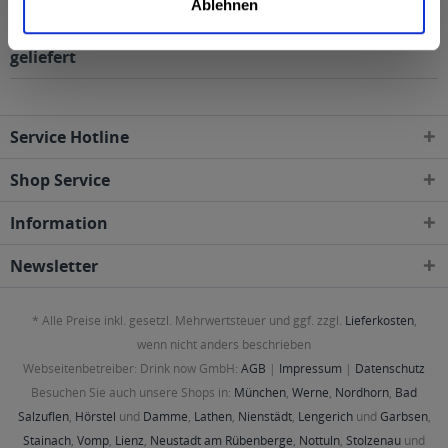
Ablehnen
Distelhäuser Leichtes 20 x 0,5l wird in den folgenden
Regionen, Städten, Orten und Postleitzahl-Gebieten
geliefert
Service Hotline
Shop Service
Information
Newsletter
* Alle Preise inkl. gesetzl. Mehrwertsteuer und ggf. zzgl.
Lieferkosten
,
wenn nicht anders beschrieben
Webseitenbetreiber: Drink now GmbH:
AGB
|
Impressum
|
Datenschutz
Besuchen Sie auch unsere Shops in:
München
,
Werne
,
Nordhorn
,
Bad
Salzuflen
,
Hörstel
und
Damme
,
Lathen
,
Nienstädt
,
Lengerich
und
Garbsen
,
Stainach
,
Vomp
,
Lienz
,
Neustadt am Rübenberge
,
Nottuln
,
Stolzenau
und