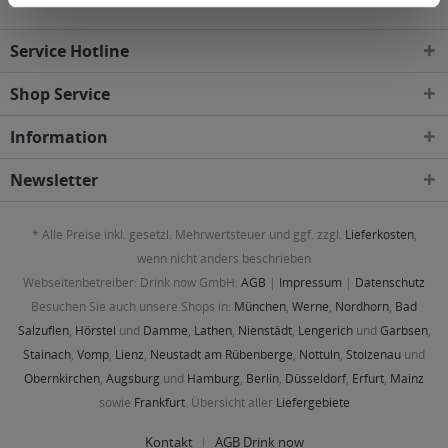
Service Hotline
Shop Service
Information
Newsletter
* Alle Preise inkl. gesetzl. Mehrwertsteuer und ggf. zzgl.
Lieferkosten
,
wenn nicht anders beschrieben
Webseitenbetreiber: Drink now GmbH:
AGB
|
Impressum
|
Datenschutz
Besuchen Sie auch unsere Shops in:
München
,
Werne
,
Nordhorn
,
Bad
Salzuflen
,
Hörstel
und
Damme
,
Lathen
,
Nienstädt
,
Lengerich
und
Garbsen
,
Stainach
,
Vomp
,
Lienz
,
Neustadt am Rübenberge
,
Nottuln
,
Stolzenau
und
Obernkirchen
,
Augsburg
und
Hamburg
,
Berlin
,
Düsseldorf
,
Erfurt
,
Mainz
sowie
Frankfurt
. Übersicht aller
Liefergebiete
Kontakt
AGB Drink now