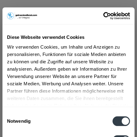
ab 4,09 € *
Inhalt:
1.98 Liter (2,07 € * / 1 Liter)
inkl. MwSt.
ggf. zzgl. Erschwerniszuschlag
Vorrätig
Diese Webseite verwendet Cookies
MEHRWEG
Wir verwenden Cookies, um Inhalte und Anzeigen zu
+0,48 € Pfand
personalisieren, Funktionen für soziale Medien anbieten
zu können und die Zugriffe auf unsere Website zu
In den
Warenkorb
analysieren. Außerdem geben wir Informationen zu Ihrer
Verwendung unserer Website an unsere Partner für
soziale Medien, Werbung und Analysen weiter. Unsere
Artikel-Nr.:
28165
Partner führen diese Informationen möglicherweise mit
Verfügbar in:
weiteren Daten zusammen, die Sie ihnen bereitgestellt
haben oder die sie im Rahmen Ihrer Nutzung der Dienste
Beschreibung
gesammelt haben.
Einwilligungsauswahl
mehr
Notwendig
Datenschutzbestimmungen
Zutaten und Allergene