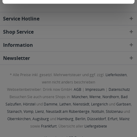
Service Hotline
Shop Service
Information
Newsletter
* Alle Preise inkl. gesetzl. Mehrwertsteuer und ggf. zzgl.
Lieferkosten
,
wenn nicht anders beschrieben
Webseitenbetreiber: Drink now GmbH:
AGB
|
Impressum
|
Datenschutz
Besuchen Sie auch unsere Shops in:
München
,
Werne
,
Nordhorn
,
Bad
Salzuflen
,
Hörstel
und
Damme
,
Lathen
,
Nienstädt
,
Lengerich
und
Garbsen
,
Stainach
,
Vomp
,
Lienz
,
Neustadt am Rübenberge
,
Nottuln
,
Stolzenau
und
Obernkirchen
,
Augsburg
und
Hamburg
,
Berlin
,
Düsseldorf
,
Erfurt
,
Mainz
sowie
Frankfurt
. Übersicht aller
Liefergebiete