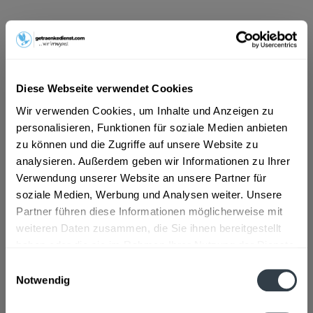
ab 101,01 € *
Inhalt:
7.92 Liter (12,75 € * / 1 Liter)
inkl. MwSt.
ggf. zzgl. Erschwerniszuschlag
Vorrätig
Diese Webseite verwendet Cookies
MEHRWEG
Wir verwenden Cookies, um Inhalte und Anzeigen zu
+3,42 € Pfand
personalisieren, Funktionen für soziale Medien anbieten
zu können und die Zugriffe auf unsere Website zu
In den
Warenkorb
analysieren. Außerdem geben wir Informationen zu Ihrer
Verwendung unserer Website an unsere Partner für
Artikel-Nr.:
26661
soziale Medien, Werbung und Analysen weiter. Unsere
Verfügbar in:
Partner führen diese Informationen möglicherweise mit
weiteren Daten zusammen, die Sie ihnen bereitgestellt
Beschreibung
haben oder die sie im Rahmen Ihrer Nutzung der Dienste
mehr
gesammelt haben.
Einwilligungsauswahl
"Haller Löwenbräu Mai-Böckle 24 x 0,33l"
Notwendig
Datenschutzbestimmungen