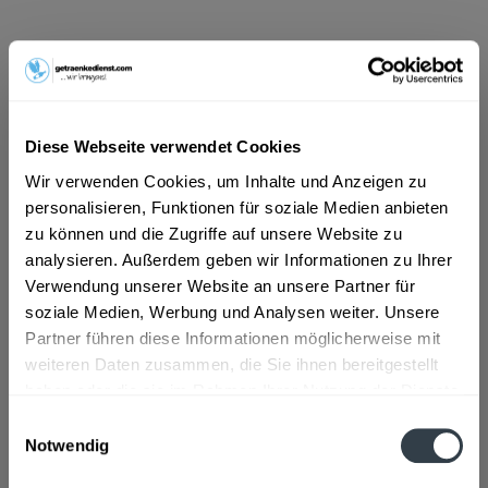
ab 72,09 € *
Inhalt:
30 Liter (2,40 € * / 1 Liter)
inkl. MwSt.
ggf. zzgl. Erschwerniszuschlag
Vorrätig
Diese Webseite verwendet Cookies
MEHRWEG
Wir verwenden Cookies, um Inhalte und Anzeigen zu
+30,00 € Pfand
personalisieren, Funktionen für soziale Medien anbieten
zu können und die Zugriffe auf unsere Website zu
In den
Warenkorb
analysieren. Außerdem geben wir Informationen zu Ihrer
Verwendung unserer Website an unsere Partner für
Artikel-Nr.:
28285
soziale Medien, Werbung und Analysen weiter. Unsere
Verfügbar in:
Partner führen diese Informationen möglicherweise mit
weiteren Daten zusammen, die Sie ihnen bereitgestellt
Beschreibung
haben oder die sie im Rahmen Ihrer Nutzung der Dienste
mehr
gesammelt haben.
Einwilligungsauswahl
"Kirner Pils 30l"
Notwendig
Datenschutzbestimmungen