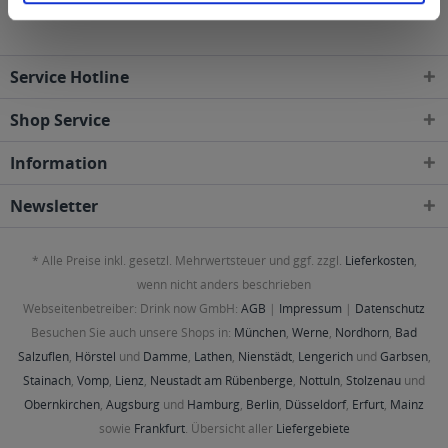
Service Hotline
Shop Service
Information
Newsletter
* Alle Preise inkl. gesetzl. Mehrwertsteuer und ggf. zzgl.
Lieferkosten
,
wenn nicht anders beschrieben
Webseitenbetreiber: Drink now GmbH:
AGB
|
Impressum
|
Datenschutz
Besuchen Sie auch unsere Shops in:
München
,
Werne
,
Nordhorn
,
Bad
Salzuflen
,
Hörstel
und
Damme
,
Lathen
,
Nienstädt
,
Lengerich
und
Garbsen
,
Stainach
,
Vomp
,
Lienz
,
Neustadt am Rübenberge
,
Nottuln
,
Stolzenau
und
Obernkirchen
,
Augsburg
und
Hamburg
,
Berlin
,
Düsseldorf
,
Erfurt
,
Mainz
sowie
Frankfurt
. Übersicht aller
Liefergebiete