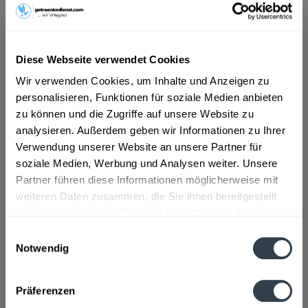
ab 12,79 € *
Inhalt:
8 Liter (1,60 € * / 1 Liter)
Diese Webseite verwendet Cookies
inkl. MwSt.
ggf. zzgl. Erschwerniszuschlag
Wir verwenden Cookies, um Inhalte und Anzeigen zu
Vorrätig
personalisieren, Funktionen für soziale Medien anbieten
zu können und die Zugriffe auf unsere Website zu
In den
Warenkorb
analysieren. Außerdem geben wir Informationen zu Ihrer
Verwendung unserer Website an unsere Partner für
Artikel-Nr.:
37360
soziale Medien, Werbung und Analysen weiter. Unsere
Verfügbar in:
Partner führen diese Informationen möglicherweise mit
weiteren Daten zusammen, die Sie ihnen bereitgestellt
Beschreibung
haben oder die sie im Rahmen Ihrer Nutzung der Dienste
mehr
gesammelt haben.
Einwilligungsauswahl
Notwendig
Zutaten und Allergene
Datenschutzbestimmungen
Apfelsaft aus Apfelsaftkonzentrat
mehr
Präferenzen