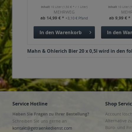
Inhalt
10 Liter
(1,50 € * / 1 Liter)
Inhalt
10 Liter
(
MEHRWEG
MEH
ab 14,99 € *
ab 9,99 € *
+3,10 € Pfand
In den
Warenkorb
In den
War
Mahn & Ohlerich Bier 20 x 0,5l wird in den f
Service Hotline
Shop Servi
Haben Sie Fragen zu Ihrer Bestellung?
Account lösc
Alternative z
Schreiben Sie uns gerne an
Büro- und F
kontakt@getraenkedienst.com