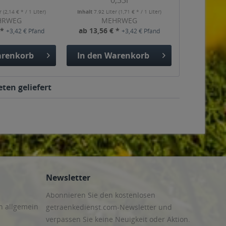
0,33l
er
(2,14 € * / 1 Liter)
Inhalt
7.92 Liter
(1,71 € * / 1 Liter)
HRWEG
MEHRWEG
 *
ab 13,56 € *
+3,42 € Pfand
+3,42 € Pfand
renkorb
In den
Warenkorb
ten geliefert
Newsletter
Abonnieren Sie den kostenlosen
n allgemein
getraenkedienst.com-Newsletter und
verpassen Sie keine Neuigkeit oder Aktion.