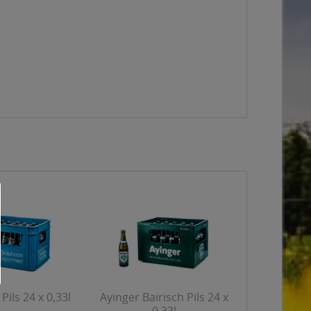
Pils 24 x 0,33l
Ayinger Bairisch Pils 24 x