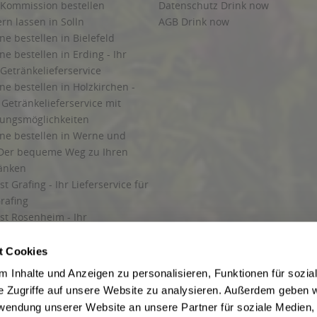
 Kommission bestellen
Datenschutz Drink now
ern lassen in Solln
AGB Drink now
ne bestellen in Bielefeld
ne bestellen in Erding - Ihr
Getränkelieferservice
ne bestellen in Holzkirchen -
Getränkelieferservice mit
lungsmöglichkeiten
ine bestellen in Werne und
Der bequeme Weg zu Ihren
ränken
t Grafing - Ihr Lieferservice für
rafing
st Rosenheim - Ihr
r Getränkeservice in Rosenheim
ng
t Cookies
rung in Starnberg
 Inhalte und Anzeigen zu personalisieren, Funktionen für sozia
e Zugriffe auf unsere Website zu analysieren. Außerdem geben w
 für Getränke
rwendung unserer Website an unsere Partner für soziale Medien
etränke