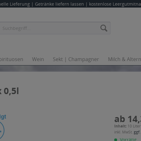
elle Lieferung |
Getränke liefern lassen
| kostenlose Leergutmit
pirituosen
Wein
Sekt | Champagner
Milch & Alter
 0,5l
ab 14,
Inhalt:
10 Liter
inkl. MwSt.
ggf.
Vorrätig