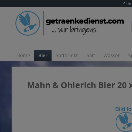
Schn
Home
Bier
Softdrinks
Saft
Wasser
S
Mahn & Ohlerich Bier 20 x