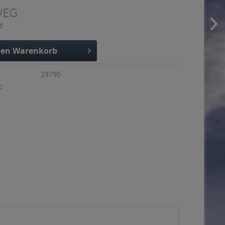
WEG
d
den
Warenkorb
29790
: