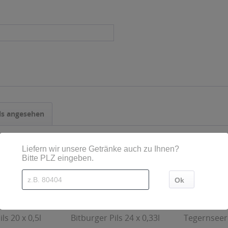
ls angesehen
ls 20 x 0,5l
Bitburger Pils 24 x 0,33l
Tegernseer 