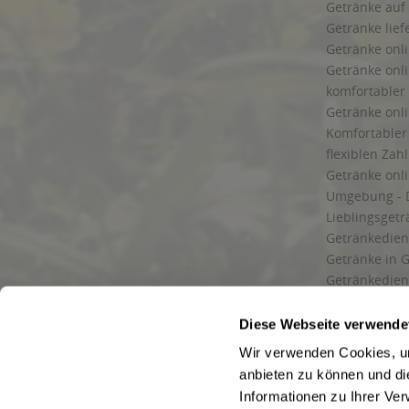
Getränke auf
Getränke lief
Getränke onli
Getränke onli
komfortabler 
Getränke onli
Komfortabler 
flexiblen Zah
Getränke onl
Umgebung - 
Lieblingsget
Getränkediens
Getränke in G
Getränkedien
zuverlässige
und Umgebu
Diese Webseite verwende
Getränkeliefe
Wir verwenden Cookies, um
Liefergebiet
anbieten zu können und di
Lieferservice
Informationen zu Ihrer Ve
Wir liefern G