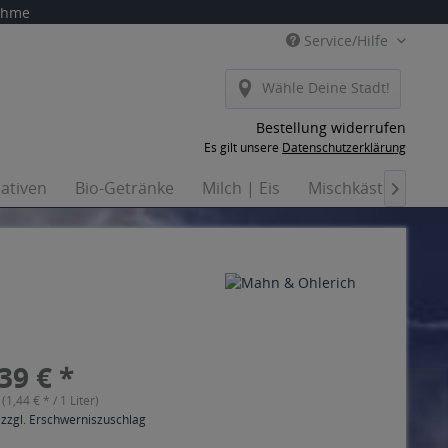
nahme
Service/Hilfe
Wähle Deine Stadt!
Bestellung widerrufen
Es gilt unsere
Datenschutzerklärung
nativen
Bio-Getränke
Milch | Eis
Mischkästen
Ha

39 € *
 (1,44 € * / 1 Liter)
 zzgl. Erschwerniszuschlag