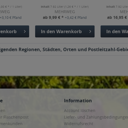
1,00 € * / 1 Liter)
Inhalt
7.92 Liter
(1,26 € * / 1 Liter)
Inhalt
7.92 Lit
RWEG
MEHRWEG
ME
ab 9,99 € *
ab 16,95 €
+3,10 € Pfand
+3,42 € Pfand
enkorb
In den
Warenkorb
In den
Wa
olgenden Regionen, Städten, Orten und Postleitzahl-Gebie
ce
Information
hen
Account löschen
ur Flaschenpost
Liefer- und Zahlungsbedingunge
irmenkunden
Widerrufsrecht