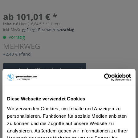
ab 101,01 € *
Inhalt:
6 Liter (16,84 € * / 1 Liter)
inkl. MwSt.
ggf. zzgl. Erschwerniszuschlag
Vorrätig
MEHRWEG
+2,40 € Pfand
In den
Warenkorb
Artikel-Nr.:
29486
Verfügbar in:
Diese Webseite verwendet Cookies
Beschreibung
Wir verwenden Cookies, um Inhalte und Anzeigen zu
mehr
personalisieren, Funktionen für soziale Medien anbieten
"Lindauer 1 Apfel-Zitrone 6 x 1l"
zu können und die Zugriffe auf unsere Website zu
analysieren. Außerdem geben wir Informationen zu Ihrer