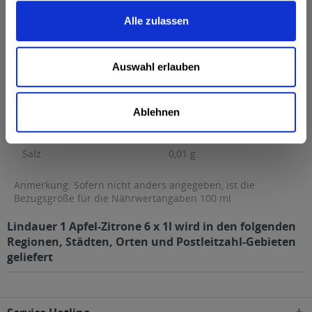
Brennwert
50 kcal / 212 kJ
Alle zulassen
Fett
0,1 g
davon gesättigte Fettsäuren
0,02 g
Auswahl erlauben
Kohlenhydrate
11 g
davon Zucker
11 g
Ablehnen
Eiweiß
0 g
Salz
0,01 g
Anmerkung: Sofern nicht anders angegeben, ist die
Bezugsgröße für die Nährwertangaben 100 ml
Lindauer 1 Apfel-Zitrone 6 x 1l wird in den folgenden
Regionen, Städten, Orten und Postleitzahl-Gebieten
geliefert