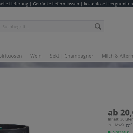
elle Lieferung |
Getränke liefern lassen
| kostenlose Leergutmit
pirituosen
Wein
Sekt | Champagner
Milch & Alter
ab 20,
Inhalt:
30 Liter
inkl. MwSt.
ggf.
Vorrätig