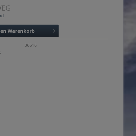
WEG
nd
den
Warenkorb
36616
: