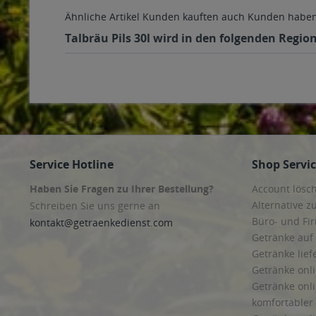
Ähnliche Artikel
Kunden kauften auch
Kunden haben 
Talbräu Pils 30l wird in den folgenden Regio
Service Hotline
Shop Servi
Haben Sie Fragen zu Ihrer Bestellung?
Account lösc
Alternative z
Schreiben Sie uns gerne an
Büro- und F
kontakt@getraenkedienst.com
Getränke auf
Getränke lief
Getränke onli
Getränke onli
komfortabler 