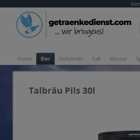
Schn
Home
Bier
Softdrinks
Saft
Wasser
S
Talbräu Pils 30l