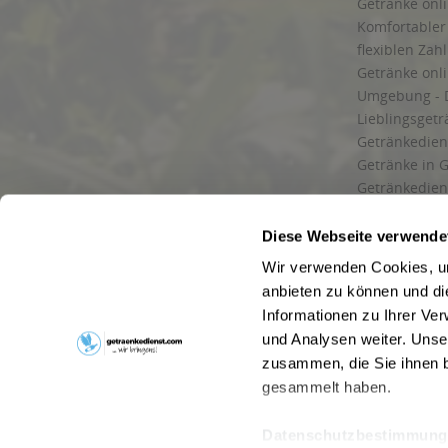
Getränke onli
Komfortabler 
flexiblen Zah
Getränke onl
Umgebung - 
Lieblingsget
Getränkediens
Getränke in G
Getränkedien
zuverlässige
und Umgebu
Diese Webseite verwende
Getränkeliefe
Wir verwenden Cookies, um
Liefergebiet
anbieten zu können und di
Lieferservice
Informationen zu Ihrer Ve
Wir liefern G
und Analysen weiter. Unse
Kontakt
zusammen, die Sie ihnen b
Newsletter
gesammelt haben.
Datenschutzbestimmung