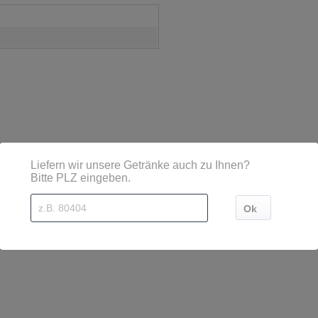
sind diese mittels Großbuchstaben besonders hervorgehoben
 Str. 7, 34431 Marsberg