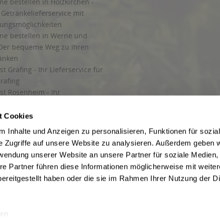
ne bestellen in Holzkirchen -
Getränkelieferservice mit
lungsmöglichkeiten
ine bestellen in Werne und
Der bequeme Weg zu Ihren
ränken
t Grafing - Ihr Lieferservice für
rafing
st Rosenheim - Ihr
r Getränkeservice in Rosenheim
ng
t Cookies
rung in Starnberg
 Inhalte und Anzeigen zu personalisieren, Funktionen für sozia
e Zugriffe auf unsere Website zu analysieren. Außerdem geben w
 für Getränke
rwendung unserer Website an unsere Partner für soziale Medien
etränke
re Partner führen diese Informationen möglicherweise mit weite
ereitgestellt haben oder die sie im Rahmen Ihrer Nutzung der D
en