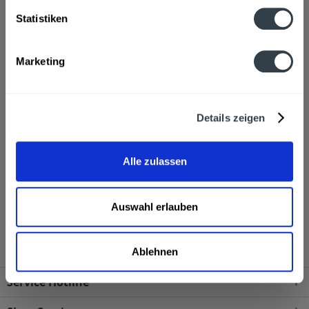
Hersteller
Statistiken
Waldulmer Winzergenossenschaft EG, Weinstraße 37, 77876
Kappelrodeck-Waldulm
mehr
Marketing
Alkoholgehalt
11,5% vol
mehr
Details zeigen
Ähnliche Artikel
Alle zulassen
Kunden haben sich ebenfalls angesehen
Waldulmer Rivaner trocken QbA 0,75l wird in den
Auswahl erlauben
folgenden Regionen, Städten, Orten und Postleitzahl-
Gebieten geliefert
Ablehnen
Service Hotline