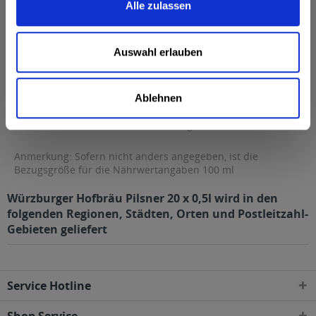
Alle zulassen
Fett
0,1 g
davon gesättigte Fettsäuren
0,1 g
Auswahl erlauben
Kohlenhydrate
0,1 g
davon Zucker
0,1 g
Ablehnen
Eiweiß
0 g
Salz
0,1 g
Anmerkung: Sofern nicht anders angegeben, ist die
Bezugsgröße für die Nährwertangaben 100 ml
Würzburger Hofbräu Pilsner 20 x 0,5l wird in den
folgenden Regionen, Städten, Orten und Postleitzahl-
Gebieten geliefert
Service Hotline