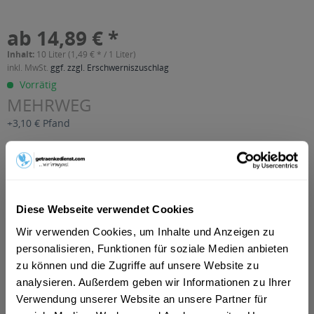
ab 14,89 € *
Inhalt:
10 Liter (1,49 € * / 1 Liter)
inkl. MwSt.
ggf. zzgl. Erschwerniszuschlag
Vorrätig
MEHRWEG
+3,10 € Pfand
In den
Warenkorb
Artikel-Nr.:
35168
Diese Webseite verwendet Cookies
Verfügbar in:
Wir verwenden Cookies, um Inhalte und Anzeigen zu
Beschreibung
personalisieren, Funktionen für soziale Medien anbieten
mehr
zu können und die Zugriffe auf unsere Website zu
"Würzburger Hofbräu Pilsner 20 x 0,5l"
analysieren. Außerdem geben wir Informationen zu Ihrer
Verwendung unserer Website an unsere Partner für
Flaschengröße:
0,5 l