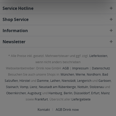
Service Hotline
Shop Service
Information
Newsletter
* Alle Preise inkl. gesetzl. Mehrwertsteuer und ggf. zzgl.
Lieferkosten
,
wenn nicht anders beschrieben
Webseitenbetreiber: Drink now GmbH:
AGB
|
Impressum
|
Datenschutz
Besuchen Sie auch unsere Shops in:
München
,
Werne
,
Nordhorn
,
Bad
Salzuflen
,
Hörstel
und
Damme
,
Lathen
,
Nienstädt
,
Lengerich
und
Garbsen
,
Stainach
,
Vomp
,
Lienz
,
Neustadt am Rübenberge
,
Nottuln
,
Stolzenau
und
Obernkirchen
,
Augsburg
und
Hamburg
,
Berlin
,
Düsseldorf
,
Erfurt
,
Mainz
sowie
Frankfurt
. Übersicht aller
Liefergebiete
Kontakt
AGB Drink now