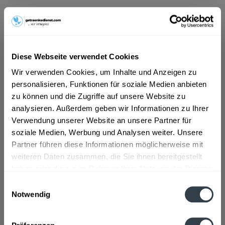
ab 13,79 € *
Inhalt:
10 Liter (1,38 € * / 1 Liter)
inkl. MwSt.
ggf. zzgl. Erschwerniszuschlag
Diese Webseite verwendet Cookies
Vorrätig
MEHRWEG
Wir verwenden Cookies, um Inhalte und Anzeigen zu
personalisieren, Funktionen für soziale Medien anbieten
+3,10 € Pfand
zu können und die Zugriffe auf unsere Website zu
analysieren. Außerdem geben wir Informationen zu Ihrer
In den
Warenkorb
Verwendung unserer Website an unsere Partner für
soziale Medien, Werbung und Analysen weiter. Unsere
Artikel-Nr.:
24715
Partner führen diese Informationen möglicherweise mit
Verfügbar in:
weiteren Daten zusammen, die Sie ihnen bereitgestellt
haben oder die sie im Rahmen Ihrer Nutzung der Dienste
Beschreibung
gesammelt haben.
Einwilligungsauswahl
mehr
Notwendig
Datenschutzbestimmungen
Zutaten und Allergene