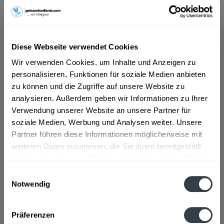
ab 16,69 € *
Inhalt:
10 Liter (1,67 € * / 1 Liter)
Diese Webseite verwendet Cookies
inkl. MwSt.
ggf. zzgl. Erschwerniszuschlag
Vorrätig
Wir verwenden Cookies, um Inhalte und Anzeigen zu
MEHRWEG
personalisieren, Funktionen für soziale Medien anbieten
zu können und die Zugriffe auf unsere Website zu
+3,10 € Pfand
analysieren. Außerdem geben wir Informationen zu Ihrer
Verwendung unserer Website an unsere Partner für
In den
Warenkorb
soziale Medien, Werbung und Analysen weiter. Unsere
Partner führen diese Informationen möglicherweise mit
Artikel-Nr.:
26629
weiteren Daten zusammen, die Sie ihnen bereitgestellt
Verfügbar in:
haben oder die sie im Rahmen Ihrer Nutzung der Dienste
gesammelt haben.
Einwilligungsauswahl
Beschreibung
Notwendig
mehr
Datenschutzbestimmungen
Präferenzen
Zutaten und Allergene