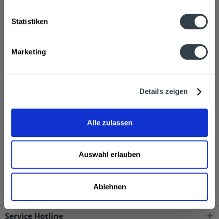
Wasser, WEIZENMALZ, GERSTENMALZ, Hopfen, Hefe
mehr
Statistiken
Hersteller
Hacklberg Brauerei, Postfach 1264, Passau-Hacklberg
mehr
Marketing
Alkoholgehalt
5,5% vol
mehr
Details zeigen
Ähnliche Artikel
Alle zulassen
Kunden haben sich ebenfalls angesehen
Hacklberg Jakobi Weißbier hell 20 x 0,5l wird in den
Auswahl erlauben
folgenden Regionen, Städten, Orten und Postleitzahl-
Gebieten geliefert
Ablehnen
Service Hotline