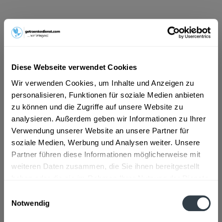
ab 13,29 € *
Inhalt:
5 Liter (2,66 € * / 1 Liter)
inkl. MwSt.
ggf. zzgl. Erschwerniszuschlag
Vorrätig
Diese Webseite verwendet Cookies
Wir verwenden Cookies, um Inhalte und Anzeigen zu
In den
Warenkorb
personalisieren, Funktionen für soziale Medien anbieten
zu können und die Zugriffe auf unsere Website zu
Artikel-Nr.:
31159
analysieren. Außerdem geben wir Informationen zu Ihrer
Verfügbar in:
Verwendung unserer Website an unsere Partner für
soziale Medien, Werbung und Analysen weiter. Unsere
Beschreibung
Partner führen diese Informationen möglicherweise mit
mehr
weiteren Daten zusammen, die Sie ihnen bereitgestellt
haben oder die sie im Rahmen Ihrer Nutzung der Dienste
Zutaten und Allergene
gesammelt haben.
Einwilligungsauswahl
Wasser WEIZENMALZ, GERSTENMALZ, Hefe, Hopfenextrakt
Notwendig
mehr
Datenschutzbestimmungen