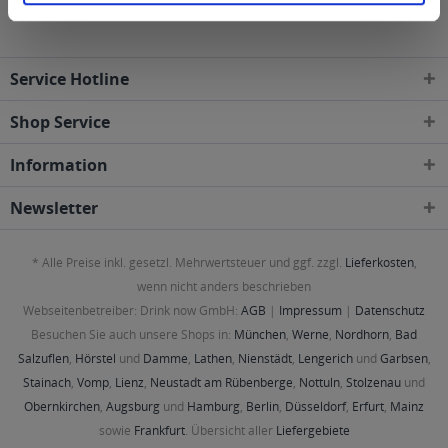
Service Hotline
Shop Service
Information
Newsletter
* Alle Preise inkl. gesetzl. Mehrwertsteuer und ggf. zzgl.
Lieferkosten
,
wenn nicht anders beschrieben
Webseitenbetreiber: Drink now GmbH:
AGB
|
Impressum
|
Datenschutz
Besuchen Sie auch unsere Shops in:
München
,
Werne
,
Nordhorn
,
Bad
Salzuflen
,
Hörstel
und
Damme
,
Lathen
,
Nienstädt
,
Lengerich
und
Garbsen
,
Stainach
,
Vomp
,
Lienz
,
Neustadt am Rübenberge
,
Nottuln
,
Stolzenau
und
Obernkirchen
,
Augsburg
und
Hamburg
,
Berlin
,
Düsseldorf
,
Erfurt
,
Mainz
sowie
Frankfurt
. Übersicht aller
Liefergebiete