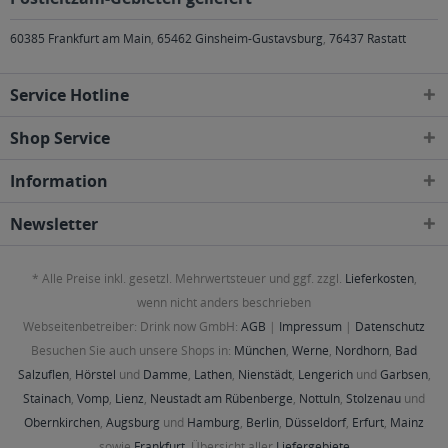
60385 Frankfurt am Main
,
65462 Ginsheim-Gustavsburg
,
76437 Rastatt
Service Hotline
Shop Service
Information
Newsletter
* Alle Preise inkl. gesetzl. Mehrwertsteuer und ggf. zzgl.
Lieferkosten
,
wenn nicht anders beschrieben
Webseitenbetreiber: Drink now GmbH:
AGB
|
Impressum
|
Datenschutz
Besuchen Sie auch unsere Shops in:
München
,
Werne
,
Nordhorn
,
Bad
Salzuflen
,
Hörstel
und
Damme
,
Lathen
,
Nienstädt
,
Lengerich
und
Garbsen
,
Stainach
,
Vomp
,
Lienz
,
Neustadt am Rübenberge
,
Nottuln
,
Stolzenau
und
Obernkirchen
,
Augsburg
und
Hamburg
,
Berlin
,
Düsseldorf
,
Erfurt
,
Mainz
sowie
Frankfurt
. Übersicht aller
Liefergebiete