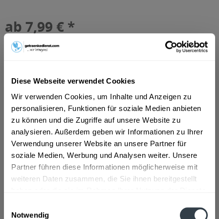
ab 7,99 € *
Inhalt:
9 Liter (0,89 € * / 1 Liter)
inkl. MwSt.
ggf. zzgl. Erschwerniszuschlag
Vorrätig
MEHRWEG
Diese Webseite verwendet Cookies
+3,00 € Pfand
Wir verwenden Cookies, um Inhalte und Anzeigen zu
personalisieren, Funktionen für soziale Medien anbieten
In den
Warenkorb
zu können und die Zugriffe auf unsere Website zu
analysieren. Außerdem geben wir Informationen zu Ihrer
Artikel-Nr.:
36302
Verwendung unserer Website an unsere Partner für
Verfügbar in:
soziale Medien, Werbung und Analysen weiter. Unsere
Frankfurt am Main
,
Rastatt
,
Ginsheim-Gustavsburg
Partner führen diese Informationen möglicherweise mit
weiteren Daten zusammen, die Sie ihnen bereitgestellt
Beschreibung
haben oder die sie im Rahmen Ihrer Nutzung der Dienste
mehr
gesammelt haben.
Einwilligungsauswahl
Notwendig