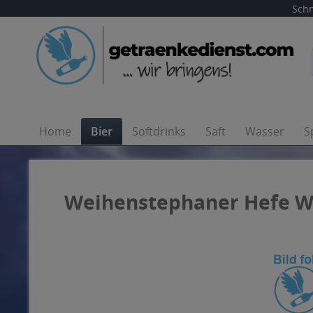
Schn
Home
Bier
Softdrinks
Saft
Wasser
S
Weihenstephaner Hefe Wei