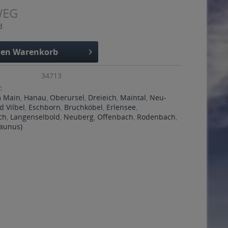
WEG
d
den
Warenkorb
34713
:
m Main
,
Hanau
,
Oberursel
,
Dreieich
,
Maintal
,
Neu-
d Vilbel
,
Eschborn
,
Bruchköbel
,
Erlensee
,
ch
,
Langenselbold
,
Neuberg
,
Offenbach
,
Rodenbach
,
Taunus)