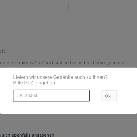
efe
sind diese mittels Großbuchstaben besonders hervorgehoben
kademie 2, D-85354 Freising, Tel.: 08161 / 536-199
sich ebenfalls angesehen