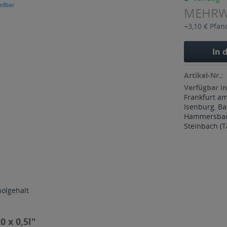
MEHR
+3,10 € Pfan
In 
Artikel-Nr.:
Verfügbar in
Frankfurt a
Isenburg
,
Ba
Hammersba
Steinbach (
holgehalt
 x 0,5l"