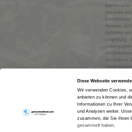
komfortabler 
Getränke onli
Komfortabler 
flexiblen Zah
Getränke onl
Umgebung - 
Lieblingsget
Getränkediens
Getränke in G
Getränkedien
zuverlässige
und Umgebu
Diese Webseite verwende
Getränkeliefe
Wir verwenden Cookies, um
Liefergebiet
anbieten zu können und di
Lieferservice
Informationen zu Ihrer Ve
Wir liefern G
und Analysen weiter. Unse
Kontakt
zusammen, die Sie ihnen b
Newsletter
gesammelt haben.