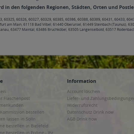
rd in den folgenden Regionen, Städten, Orten und Postlei
3, 60325, 60326, 60327, 60329, 60385, 60386, 60388, 60389, 60431, 60433, 604
kfurt am Main
,
61118 Bad Vilbel
,
61440 Oberursel
,
61449 Steinbach (Taunus)
,
630
Hanau
,
63477 Maintal
,
63486 Bruchköbel
,
63505 Langenselbold
,
63517 Rodenbac
ce
Information
hen
Account löschen
ur Flaschenpost
Liefer- und Zahlungsbedingunge
irmenkunden
Widerrufsrecht
 Kommission bestellen
Datenschutz Drink now
ern lassen in Solln
AGB Drink now
ne bestellen in Bielefeld
ne bestellen in Erding - Ihr