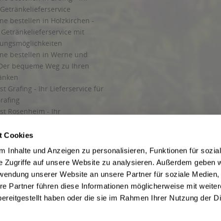
Getränkelieferservice
ne bestellen in Holzkirchen -
Getränkelieferservice mit
lungsmöglichkeiten
ine bestellen in Werne und
Der bequeme Weg zu Ihren
ränken
t Grafing - Ihr Lieferservice für
rafing
st Rosenheim - Ihr
r Getränkeservice in Rosenheim
ng
t Cookies
rung in Starnberg
 Inhalte und Anzeigen zu personalisieren, Funktionen für sozia
e Zugriffe auf unsere Website zu analysieren. Außerdem geben w
 für Getränke
rwendung unserer Website an unsere Partner für soziale Medien
etränke
re Partner führen diese Informationen möglicherweise mit weite
ereitgestellt haben oder die sie im Rahmen Ihrer Nutzung der D