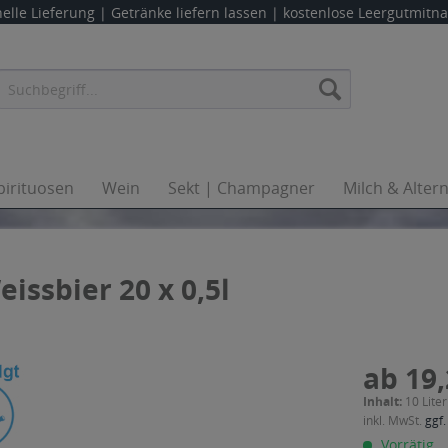
elle Lieferung |
Getränke liefern lassen
| kostenlose Leergutmit
pirituosen
Wein
Sekt | Champagner
Milch & Alter
ssbier 20 x 0,5l
ab 19,
Inhalt:
10 Liter
inkl. MwSt.
ggf.
Vorrätig