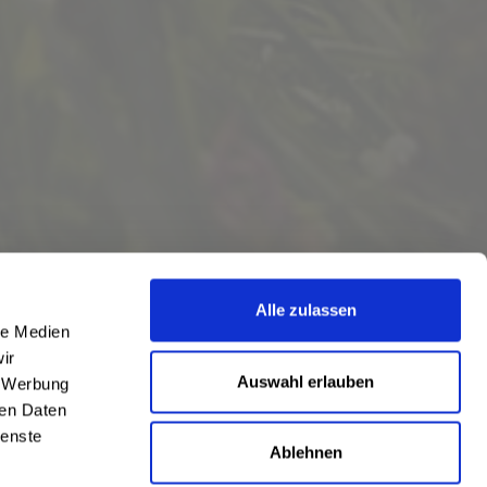
Alle zulassen
le Medien
ir
Auswahl erlauben
, Werbung
ren Daten
ienste
Ablehnen