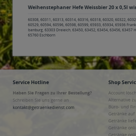
Weihenstephaner Hefe Weissbier 20 x 0,5l wi
60308, 60311, 60313, 60314, 60316, 60318, 60320, 60322, 6032
60529, 60594, 60596, 60598, 60599, 65933, 65934, 65936 Fran
Isenburg
,
63303 Dreieich
,
63450, 63452, 63454, 63456, 63457 
65760 Eschborn
Service Hotline
Shop Servi
Haben Sie Fragen zu Ihrer Bestellung?
Account lösc
Alternative z
Schreiben Sie uns gerne an
Büro- und F
kontakt@getraenkedienst.com
Getränke auf
Getränke lief
Getränke onli
Getränke onli