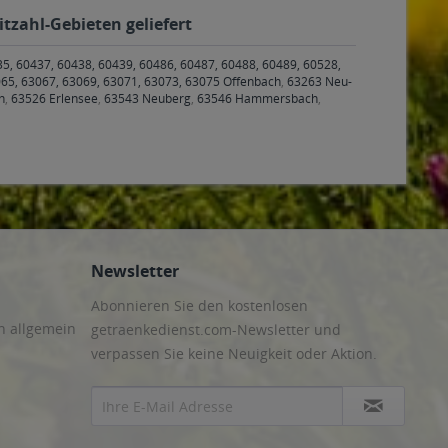
tzahl-Gebieten geliefert
35, 60437, 60438, 60439, 60486, 60487, 60488, 60489, 60528,
65, 63067, 63069, 63071, 63073, 63075 Offenbach
,
63263 Neu-
h
,
63526 Erlensee
,
63543 Neuberg
,
63546 Hammersbach
,
Newsletter
Abonnieren Sie den kostenlosen
n allgemein
getraenkedienst.com-Newsletter und
verpassen Sie keine Neuigkeit oder Aktion.