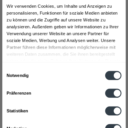
Schönstedt, Sundhausen, Tottleben, Weberstedt
,
Ballstädt,
Wir verwenden Cookies, um Inhalte und Anzeigen zu
Brüheim, Bufleben, Ebenheim, Emleben, Eschenbergen,
Friedrichswerth, Friemar, Goldbach, Grabsleben,
personalisieren, Funktionen für soziale Medien anbieten
Günthersleben, Haina, Hochheim, Molschleben, Mühlberg,
zu können und die Zugriffe auf unsere Website zu
Pferdingsleben, Remstädt, Schwabhaus
,
Bechstedtstraß,
analysieren. Außerdem geben wir Informationen zu Ihrer
Daasdorf am Berge, Hopfgarten, Isseroda, Niederzimmern,
Verwendung unserer Website an unsere Partner für
Nohra, Ottstedt am Berge, Utzberg
,
Bienstädt, Dachwig,
Döllstädt, Gierstädt/Kleinfahner, Großfahner, Zimmernsupra
,
soziale Medien, Werbung und Analysen weiter. Unsere
Döbritschen, Frankendorf, Großschwabhausen, Hammerstedt,
Partner führen diese Informationen möglicherweise mit
Hohlstedt, Kiliansroda, Kleinschwabhausen, Kromsdorf,
weiteren Daten zusammen, die Sie ihnen bereitgestellt
Lehnstedt, Magdala, Mechelroda, Mellingen, Umpferstedt
,
haben oder die sie im Rahmen Ihrer Nutzung der Dienste
Elleben, Elxleben, Ichtershausen, Kirchheim
,
Georgenthal,
Gräfenhain, Herrenhof, Hohenkirchen, Petriroda
,
Großmölsen,
gesammelt haben.
Einwilligungsauswahl
Kleinmölsen, Mönchenholzhausen, Ollendorf, Udestedt
,
Notwendig
Klettbach, Rockhausen
,
Luisenthal, Ohrdruf, Wölfis
Datenschutzbestimmungen
Beschreibung
Präferenzen
Traditioneller Genuss aus Krombach. Krombacher
Brautradition Kellerbier ist eine Spezialität...
mehr
Statistiken
Zutaten und Allergene