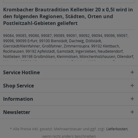
Krombacher Brautradition Kellerbier 20 x 0,5l wird in
den folgenden Regionen, Städten, Orten und
Postleitzahl-Gebieten geliefert
99084, 99085, 99086, 99087, 99089, 99091, 99092, 99094, 99096, 99097,
99098, 99099 Erfurt
,
99100 Bienstädt, Dachwig, Döllstädt,
Gierstädt/Kleinfahner, Großfahner, Zimmernsupra
,
99102 Klettbach,
Rockhausen
,
99192 Apfelstädt, Gamstädt, Ingersleben, Neudietendorf,
Nottleben
,
99198 Großmölsen, Kleinmölsen, Mönchenholzhausen, Ollendorf,
Udestedt
,
99310 Alkersleben, Arnstadt, Bösleben-Wüllersleben, Dornheim,
Osthausen-Wülfershausen, Wachsenburggemeinde, Wipfratal, Witzleben
,
Service Hotline
99334 Elleben, Elxleben, Ichtershausen, Kirchheim
,
99423, 99425, 99427
Weimar
,
99428 Bechstedtstraß, Daasdorf am Berge, Hopfgarten, Isseroda,
Niederzimmern, Nohra, Ottstedt am Berge, Utzberg
,
99441 Döbritschen,
Shop Service
Frankendorf, Großschwabhausen, Hammerstedt, Hohlstedt, Kiliansroda,
Kleinschwabhausen, Kromsdorf, Lehnstedt, Magdala, Mechelroda, Mellingen,
Information
Umpferstedt
,
99867 Gotha
,
99869 Ballstädt, Brüheim, Bufleben, Ebenheim,
Emleben, Eschenbergen, Friedrichswerth, Friemar, Goldbach, Grabsleben,
Günthersleben, Haina, Hochheim, Molschleben, Mühlberg, Pferdingsleben,
Newsletter
Remstädt, Schwabhaus
,
99885 Luisenthal, Ohrdruf, Wölfis
,
99887
Georgenthal, Gräfenhain, Herrenhof, Hohenkirchen, Petriroda
,
99947 Bad
Langensalza, Behringen, Bothenheilingen, Issersheilingen, Kirchheilingen,
* Alle Preise inkl. gesetzl. Mehrwertsteuer und ggf. zzgl.
Lieferkosten
,
Kleinwelsbach, Mülverstedt, Neunheilingen, Schönstedt, Sundhausen,
Tottleben, Weberstedt
wenn nicht anders beschrieben