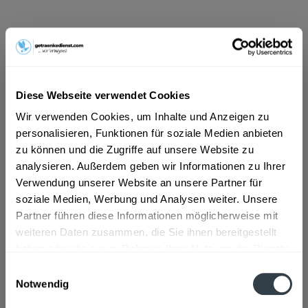
ab 17,49 € *
Inhalt:
7.92 Liter (2,21 € * / 1 Liter)
inkl. MwSt.
ggf. zzgl. Erschwerniszuschlag
Vorrätig
Diese Webseite verwendet Cookies
MEHRWEG
Wir verwenden Cookies, um Inhalte und Anzeigen zu
+3,42 € Pfand
personalisieren, Funktionen für soziale Medien anbieten
zu können und die Zugriffe auf unsere Website zu
In den
Warenkorb
analysieren. Außerdem geben wir Informationen zu Ihrer
Verwendung unserer Website an unsere Partner für
Artikel-Nr.:
31289
soziale Medien, Werbung und Analysen weiter. Unsere
Verfügbar in:
Partner führen diese Informationen möglicherweise mit
weiteren Daten zusammen, die Sie ihnen bereitgestellt
Beschreibung
mehr
haben oder die sie im Rahmen Ihrer Nutzung der Dienste
gesammelt haben.
Einwilligungsauswahl
"Pfungstädter Edel Pils Premium 24 x 0,33l"
Notwendig
Flaschengröße:
0,2 - 0,33 l
Datenschutzbestimmungen