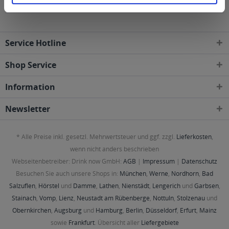
Gebieten geliefert
Service Hotline
Shop Service
Information
Newsletter
* Alle Preise inkl. gesetzl. Mehrwertsteuer und ggf. zzgl.
Lieferkosten
,
wenn nicht anders beschrieben
Webseitenbetreiber: Drink now GmbH:
AGB
|
Impressum
|
Datenschutz
Besuchen Sie auch unsere Shops in:
München
,
Werne
,
Nordhorn
,
Bad
Salzuflen
,
Hörstel
und
Damme
,
Lathen
,
Nienstädt
,
Lengerich
und
Garbsen
,
Stainach
,
Vomp
,
Lienz
,
Neustadt am Rübenberge
,
Nottuln
,
Stolzenau
und
Obernkirchen
,
Augsburg
und
Hamburg
,
Berlin
,
Düsseldorf
,
Erfurt
,
Mainz
sowie
Frankfurt
. Übersicht aller
Liefergebiete