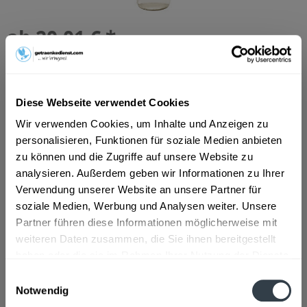
ab 20,01 € *
Inhalt:
1 Liter
inkl. MwSt.
ggf. zzgl. Erschwerniszuschlag
Vorrätig
Diese Webseite verwendet Cookies
In den
Warenkorb
Wir verwenden Cookies, um Inhalte und Anzeigen zu
personalisieren, Funktionen für soziale Medien anbieten
Artikel-Nr.:
38681
zu können und die Zugriffe auf unsere Website zu
Verfügbar in:
analysieren. Außerdem geben wir Informationen zu Ihrer
Astenberg, Bradl, Dikat, Ehrenstall, Erlach, Rofansiedlung,
Verwendung unserer Website an unsere Partner für
Tiergarten, Wiesing
,
Brixlegg, Mehrn, Zimmermoos
,
Bruck am
soziale Medien, Werbung und Analysen weiter. Unsere
Ziller, Bruckerberg, Imming, Reith im Alpbachtal
,
Buch
,
Fiecht,
Vomp, Vomperbach, Vomperberg
,
Fischl, Jenbach, Strass im
Partner führen diese Informationen möglicherweise mit
Zillertal, Tratzberg
,
Fritzens
,
Fügen, Gagering, Kapfing,
weiteren Daten zusammen, die Sie ihnen bereitgestellt
Kleinboden, Schlitters
,
Hygna, Reith im Alpbachtal, Scheffach
,
haben oder die sie im Rahmen Ihrer Nutzung der Dienste
Kolsass
,
Kolsassberg
,
Mariatal, Voldöpp
,
Münster
,
Pill
,
gesammelt haben.
Schlagturn, Stans
,
Schlitters
,
Schlitters, Strass im Zillertal
,
Einwilligungsauswahl
Schwaz
,
Wattens
,
Weer
Notwendig
Datenschutzbestimmungen