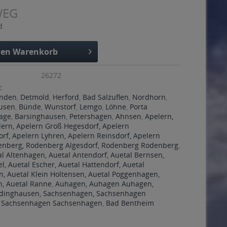
WEG
d
den
Warenkorb
26272
:
nden
,
Detmold
,
Herford
,
Bad Salzuflen
,
Nordhorn
,
usen
,
Bünde
,
Wunstorf
,
Lemgo
,
Löhne
,
Porta
age
,
Barsinghausen
,
Petershagen
,
Ahnsen
,
Apelern,
lern, Apelern Groß Hegesdorf, Apelern
rf, Apelern Lyhren, Apelern Reinsdorf, Apelern
denberg, Rodenberg Algesdorf, Rodenberg Rodenberg
,
al Altenhagen, Auetal Antendorf, Auetal Bernsen,
el, Auetal Escher, Auetal Hattendorf, Auetal
, Auetal Klein Holtensen, Auetal Poggenhagen,
n, Auetal Ranne
,
Auhagen, Auhagen Auhagen,
dinghausen, Sachsenhagen, Sachsenhagen
, Sachsenhagen Sachsenhagen
,
Bad Bentheim