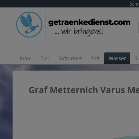
Schn
Home
Bier
Softdrinks
Saft
Wasser
S
Graf Metternich Varus Me