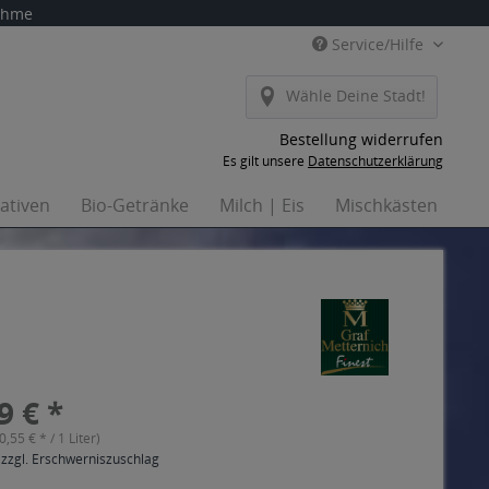
nahme
Service/Hilfe
Wähle Deine Stadt!
Bestellung widerrufen
Es gilt unsere
Datenschutzerklärung
nativen
Bio-Getränke
Milch | Eis
Mischkästen
Ha
9 € *
(0,55 € * / 1 Liter)
 zzgl. Erschwerniszuschlag