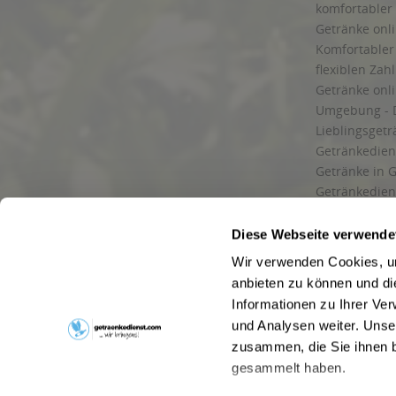
komfortabler 
Getränke onli
Komfortabler 
flexiblen Zah
Getränke onl
Umgebung - 
Lieblingsget
Getränkediens
Getränke in G
Getränkedien
zuverlässige
und Umgebu
Diese Webseite verwende
Getränkeliefe
Wir verwenden Cookies, um
Liefergebiet
anbieten zu können und di
Lieferservice
Informationen zu Ihrer Ve
Wir liefern G
und Analysen weiter. Unse
Kontakt
zusammen, die Sie ihnen b
Newsletter
gesammelt haben.