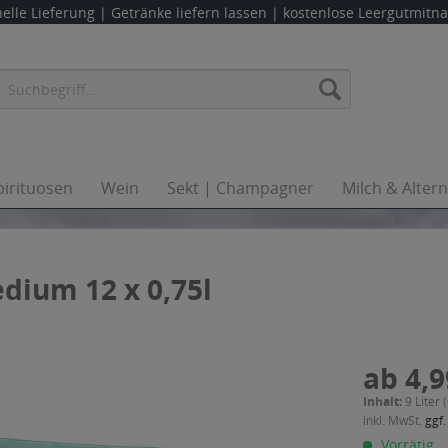
elle Lieferung |
Getränke liefern lassen
| kostenlose Leergutmit
pirituosen
Wein
Sekt | Champagner
Milch & Alter
dium 12 x 0,75l
ab 4,9
Inhalt:
9 Liter 
inkl. MwSt.
ggf.
Vorrätig