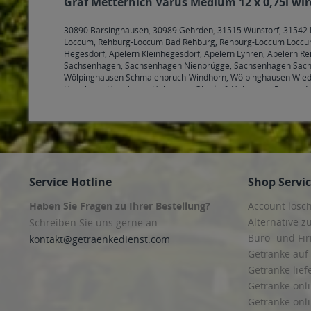
Graf Metternich Varus Medium 12 x 0,75l wir
30890 Barsinghausen
,
30989 Gehrden
,
31515 Wunstorf
,
31542 
Loccum, Rehburg-Loccum Bad Rehburg, Rehburg-Loccum Loccu
Hegesdorf, Apelern Kleinhegesdorf, Apelern Lyhren, Apelern R
Sachsenhagen, Sachsenhagen Nienbrügge, Sachsenhagen Sac
Wölpinghausen Schmalenbruch-Windhorn, Wölpinghausen Wie
Hohnhorst Hohnhorst, Hohnhorst Ohndorf, Hohnhorst Rehren A.
Stadthagen Habichhorst-Blyinghausen, Habichhorst, Stadthag
Evesen, Bückeburg Meinsen, Bückeburg Müsingen, Bückeburg 
Obernkirchen, Obernkirchen Röhrkasten, Obernkirchen Vehlen
,
Seggebruch, Seggebruch Schierneichen-Deinsen, Seggebruch S
Lindhorst, Lindhorst Ottensen, Lindhorst Schöttlingen
,
31699 Be
Bad Eilsen, Heeßen
,
31708 Ahnsen
,
31711 Luhden, Luhden Luh
Meerbeck Kuckshagen, Meerbeck Meerbeck, Meerbeck Volksdo
Service Hotline
Shop Servi
Friedrichswald, Rinteln Goldbeck, Rinteln Hohenrode, Rinteln Ko
Auetal Escher, Auetal Hattendorf, Auetal Kathrinhagen, Auetal 
Haben Sie Fragen zu Ihrer Bestellung?
Account lösc
Lauenau, Lauenau Feggendorf, Lauenau Lauenau, Messenkamp
Hiddenhausen
,
32257 Bünde
,
32278 Kirchlengern
,
32423, 32425
Alternative z
Schreiben Sie uns gerne an
Vlotho
,
32657 Lemgo
,
32760 Detmold
,
32791 Lage
,
33602, 3360
Büro- und F
kontakt@getraenkedienst.com
Oerlinghausen
,
33818 Leopoldshöhe
,
48455 Bad Bentheim
,
484
Getränke auf
Esche, Georgsdorf, Lage, Neuenhaus, Osterwald
,
49835 Wietma
Getränke lief
Getränke onli
Getränke onli