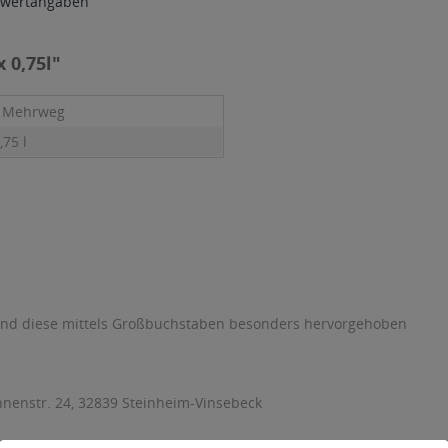
wertangaben
 0,75l"
- Mehrweg
,75 l
sind diese mittels Großbuchstaben besonders hervorgehoben
nnenstr. 24, 32839 Steinheim-Vinsebeck