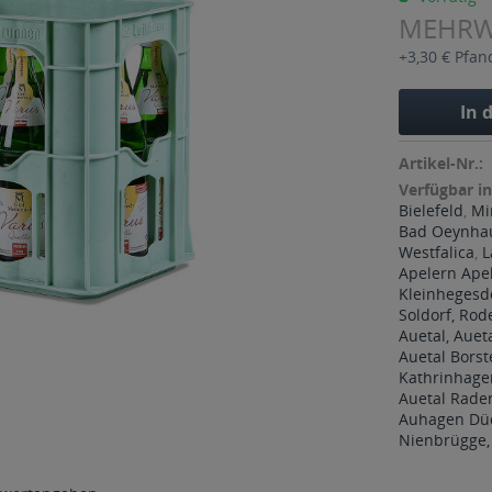
MEHR
+3,30 € Pfan
In 
Artikel-Nr.:
Verfügbar in
Bielefeld
,
Mi
Bad Oeynha
Westfalica
,
L
Apelern Ape
Kleinhegesdo
Soldorf, Ro
Auetal, Auet
Auetal Borst
Kathrinhagen
Auetal Rade
Auhagen Dü
Nienbrügge