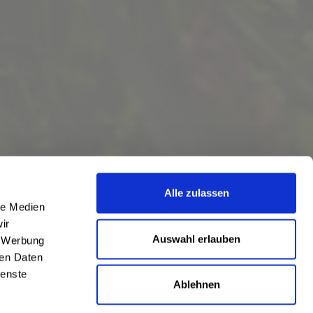
Alle zulassen
le Medien
ir
Auswahl erlauben
, Werbung
ren Daten
ienste
Ablehnen