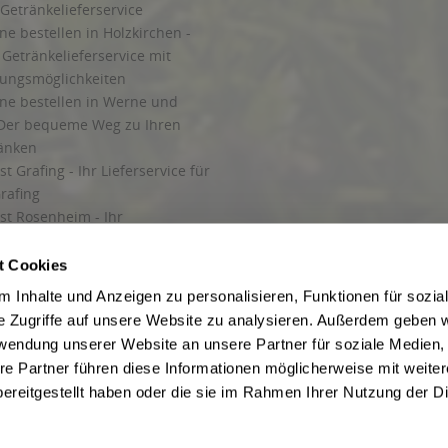
Getränkelieferservice
ne bestellen in Holzkirchen -
Getränkelieferservice mit
lungsmöglichkeiten
ine bestellen in Werne und
Der bequeme Weg zu Ihren
ränken
t Grafing - Ihr Lieferservice für
rafing
st Rosenheim - Ihr
r Getränkeservice in Rosenheim
ng
t Cookies
rung in Starnberg
 Inhalte und Anzeigen zu personalisieren, Funktionen für sozia
e Zugriffe auf unsere Website zu analysieren. Außerdem geben w
 für Getränke
rwendung unserer Website an unsere Partner für soziale Medien
etränke
re Partner führen diese Informationen möglicherweise mit weite
ereitgestellt haben oder die sie im Rahmen Ihrer Nutzung der D