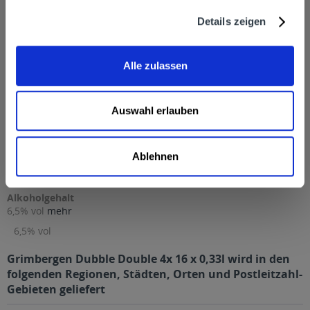
Weitere Artikel von Grimbergen
Details zeigen
Zutaten und Allergene
Wasser, GERSTENMALZ, Farbstoff Karamell, Hopfen
mehr
Wasser, GERSTENMALZ, Farbstoff Karamell, Hopfen
Alle zulassen
Anmerkung: Sofern Allergene vorhanden sind, sind diese
mittels Großbuchstaben besonders hervorgehoben
Auswahl erlauben
Hersteller
Carlsberg Deutschland GmbH, Holstenstraße 224 22765
Hamburg
mehr
Ablehnen
Carlsberg Deutschland GmbH, Holstenstraße 224 22765
Hamburg
Alkoholgehalt
6,5% vol
mehr
6,5% vol
Grimbergen Dubble Double 4x 16 x 0,33l wird in den
folgenden Regionen, Städten, Orten und Postleitzahl-
Gebieten geliefert