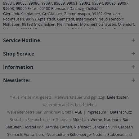
99084, 99085, 99086, 99087, 99089, 99091, 99092, 99094, 99096, 99097,
99098, 99099 Erfurt
,
99100 Bienstädt, Dachwig, Döllstädt,
Gierstädt/Kleinfahner, Großfahner, Zimmernsupra
,
99102 Klettbach,
Rockhausen
,
99192 Apfelstädt, Gamstädt, Ingersleben, Neudietendorf,
Nottleben
,
99198 Großmölsen, Kleinmölsen, Mönchenholzhausen, Ollendorf,
Udestedt
,
99310 Alkersleben, Arnstadt, Bösleben-Wüllersleben, Dornheim,
Osthausen-Wülfershausen, Wachsenburggemeinde, Wipfratal, Witzleben
,
Service Hotline
99334 Elleben, Elxleben, Ichtershausen, Kirchheim
,
99423, 99425, 99427
Weimar
,
99428 Bechstedtstraß, Daasdorf am Berge, Hopfgarten, Isseroda,
Niederzimmern, Nohra, Ottstedt am Berge, Utzberg
,
99441 Döbritschen,
Shop Service
Frankendorf, Großschwabhausen, Hammerstedt, Hohlstedt, Kiliansroda,
Kleinschwabhausen, Kromsdorf, Lehnstedt, Magdala, Mechelroda, Mellingen,
Information
Umpferstedt
,
99867 Gotha
,
99869 Ballstädt, Brüheim, Bufleben, Ebenheim,
Emleben, Eschenbergen, Friedrichswerth, Friemar, Goldbach, Grabsleben,
Günthersleben, Haina, Hochheim, Molschleben, Mühlberg, Pferdingsleben,
Newsletter
Remstädt, Schwabhaus
,
99885 Luisenthal, Ohrdruf, Wölfis
,
99887
Georgenthal, Gräfenhain, Herrenhof, Hohenkirchen, Petriroda
,
99947 Bad
Langensalza, Behringen, Bothenheilingen, Issersheilingen, Kirchheilingen,
* Alle Preise inkl. gesetzl. Mehrwertsteuer und ggf. zzgl.
Lieferkosten
,
Kleinwelsbach, Mülverstedt, Neunheilingen, Schönstedt, Sundhausen,
Tottleben, Weberstedt
wenn nicht anders beschrieben
Webseitenbetreiber: Drink now GmbH:
AGB
|
Impressum
|
Datenschutz
Besuchen Sie auch unsere Shops in:
München
,
Werne
,
Nordhorn
,
Bad
Salzuflen
,
Hörstel
und
Damme
,
Lathen
,
Nienstädt
,
Lengerich
und
Garbsen
,
Stainach
,
Vomp
,
Lienz
,
Neustadt am Rübenberge
,
Nottuln
,
Stolzenau
und