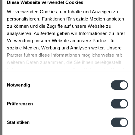
Diese Webseite verwendet Cookies
Wir verwenden Cookies, um Inhalte und Anzeigen zu
personalisieren, Funktionen für soziale Medien anbieten
ab 25,99 € *
zu können und die Zugriffe auf unsere Website zu
inkl. MwSt.
ggf. zzgl. Erschwerniszuschlag
analysieren. Außerdem geben wir Informationen zu Ihrer
Vorrätig
Verwendung unserer Website an unsere Partner für
soziale Medien, Werbung und Analysen weiter. Unsere
In den
Warenkorb
Partner führen diese Informationen möglicherweise mit
weiteren Daten zusammen, die Sie ihnen bereitgestellt
Artikel-Nr.:
14357
haben oder die sie im Rahmen Ihrer Nutzung der Dienste
Verfügbar in:
gesammelt haben.
Einwilligungsauswahl
Notwendig
Beschreibung
Datenschutzbestimmungen
mehr
Präferenzen
"aro DIN A4 Kopierpapier 80 g/m² - 5 x 500
Blatt"
Statistiken
Fragen zum Artikel?
Weitere Artikel von aro