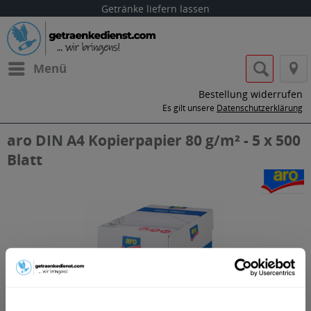
Getränke liefern lassen
Menü
Bestellung widerrufen
Es gilt unsere
Datenschutzerklärung
aro DIN A4 Kopierpapier 80 g/m² - 5 x 500
Blatt