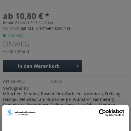
ab 10,80 € *
Inhalt:
6 Liter (1,80 € * / 1 Liter)
inkl. MwSt.
ggf. zzgl. Erschwerniszuschlag
Vorrätig
EINWEG
+3,00 € Pfand
In den
Warenkorb
Artikel-Nr.:
15096
Verfügbar in:
München
,
Minden
,
Rosenheim
,
Garbsen
,
Nordhorn
,
Freising
,
Dachau
,
Neustadt am Rübenberge
,
Wunstorf
,
Germering
,
Papenburg
,
Papenburg
,
Erding
,
Porta Westfalica
,
Meppen
,
Seelze
,
Barsinghausen
,
Wedemark
,
Unterschleißheim
,
Olching
Beschreibung
mehr