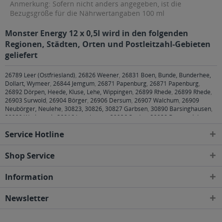
Anmerkung: Sofern nicht anders angegeben, ist die
Bezugsgröße für die Nährwertangaben 100 ml
Monster Energy 12 x 0,5l wird in den folgenden
Regionen, Städten, Orten und Postleitzahl-Gebieten
geliefert
26789 Leer (Ostfriesland)
,
26826 Weener
,
26831 Boen, Bunde, Bunderhee,
Dollart, Wymeer
,
26844 Jemgum
,
26871 Papenburg
,
26871 Papenburg
,
26892 Dörpen, Heede, Kluse, Lehe, Wippingen
,
26899 Rhede
,
26899 Rhede
,
26903 Surwold
,
26904 Börger
,
26906 Dersum
,
26907 Walchum
,
26909
Neubörger, Neulehe
,
30823, 30826, 30827 Garbsen
,
30890 Barsinghausen
,
30900 Wedemark
,
30916 Isernhagen
,
30926 Seelze
,
30938 Burgwedel
,
30989 Gehrden
,
31515 Wunstorf
,
31535 Neustadt am Rübenberge
,
31542
Service Hotline
Bad Nenndorf, Bad Nenndorf Bad Nenndorf, Bad Nenndorf Horsten, Bad
Nenndorf Riepen, Bad Nenndorf Waltringhausen
,
31547 Rehburg-Loccum,
Rehburg-Loccum Bad Rehburg, Rehburg-Loccum Loccum, Rehburg-Loccum
Shop Service
Münchehagen, Rehburg-Loccum Rehburg, Rehburg-Loccum Winzlar
,
31552
Apelern, Apelern Apelern, Apelern Groß Hegesdorf, Apelern Kleinhegesdorf,
Information
Apelern Lyhren, Apelern Reinsdorf, Apelern Soldorf, Rodenberg, Rodenberg
Algesdorf, Rodenberg Rodenberg
,
31553 Auhagen, Auhagen Auhagen,
Auhagen Düdinghausen, Sachsenhagen, Sachsenhagen Nienbrügge,
Newsletter
Sachsenhagen Sachsenhagen
,
31555 Suthfeld, Suthfeld Helsinghausen,
Suthfeld Kreuzriehe, Suthfeld Riehe
,
31556 Wölpinghausen, Wölpinghausen
Bergkirchen, Wölpinghausen Schmalenbruch-Windhorn, Wölpinghausen