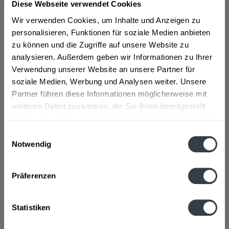
Diese Webseite verwendet Cookies
"Monster Energy 12 x 0,5l"
Wir verwenden Cookies, um Inhalte und Anzeigen zu
personalisieren, Funktionen für soziale Medien anbieten
Material:
Dose
zu können und die Zugriffe auf unsere Website zu
Flaschengröße:
0,5 l
analysieren. Außerdem geben wir Informationen zu Ihrer
Verwendung unserer Website an unsere Partner für
Fragen zum Artikel?
soziale Medien, Werbung und Analysen weiter. Unsere
Weitere Artikel von Monster Energy
Partner führen diese Informationen möglicherweise mit
Zutaten und Allergene
weiteren Daten zusammen, die Sie ihnen bereitgestellt
Wasser, Zucker, Glukosesiup, Säuerungsmittel Zitronensäure,
Aromen, Kohlensäure, Taurin (0,4%),...
mehr
haben oder die sie im Rahmen Ihrer Nutzung der Dienste
gesammelt haben.
Wasser, Zucker, Glukosesiup, Säuerungsmittel
Einwilligungsauswahl
Zitronensäure, Aromen, Kohlensäure, Taurin (0,4%),
Notwendig
Säureregulator Natriumcitrate, Panax Ginseng-Wurzelextrakt
Datenschutzbestimmungen
(0,08%), L-Carnitin-L-Tartrat (0,04%), Koffein (0,03%),
Konservierungsstoffe (Sorbinsäure, Benzoesäure), Farbstoff
Präferenzen
(Anthocyane E163), Vitaminmischung (Rioflavin,
Nicotinsäureamid, Vitamin B6, Vitamin B12), Natriumchlorid,
Glucuronolacton, Guaranasamenextrakt (0,002%), Inosit
Statistiken
Anmerkung: Sofern Allergene vorhanden sind, sind diese