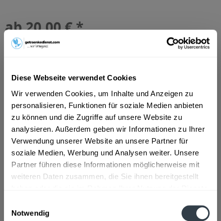
ab 20,00 € *
Inhalt:
10 Liter (2,00 € * / 1 Liter)
inkl. MwSt.
ggf. zzgl. Erschwerniszuschlag
Vorrätig
MEHRWEG
Diese Webseite verwendet Cookies
+4,50 € Pfand
Wir verwenden Cookies, um Inhalte und Anzeigen zu
personalisieren, Funktionen für soziale Medien anbieten
In den
Warenkorb
zu können und die Zugriffe auf unsere Website zu
analysieren. Außerdem geben wir Informationen zu Ihrer
Artikel-Nr.:
27361
Verwendung unserer Website an unsere Partner für
Verfügbar in:
soziale Medien, Werbung und Analysen weiter. Unsere
Partner führen diese Informationen möglicherweise mit
Beschreibung
weiteren Daten zusammen, die Sie ihnen bereitgestellt
mehr
haben oder die sie im Rahmen Ihrer Nutzung der Dienste
"Hirschbräu Allgäuer Hüttenbier
gesammelt haben.
Einwilligungsauswahl
Bügelflasche 20 x 0,5l"
Notwendig