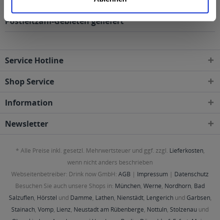
wird in den folgenden Regionen, Städten, Orten und
Postleitzahl-Gebieten geliefert
Service Hotline
Shop Service
Information
Newsletter
* Alle Preise inkl. gesetzl. Mehrwertsteuer und ggf. zzgl.
Lieferkosten
,
wenn nicht anders beschrieben
Webseitenbetreiber: Drink now GmbH:
AGB
|
Impressum
|
Datenschutz
Besuchen Sie auch unsere Shops in:
München
,
Werne
,
Nordhorn
,
Bad
Salzuflen
,
Hörstel
und
Damme
,
Lathen
,
Nienstädt
,
Lengerich
und
Garbsen
,
Stainach
,
Vomp
,
Lienz
,
Neustadt am Rübenberge
,
Nottuln
,
Stolzenau
und