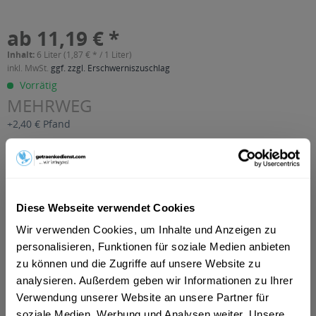
ab 11,19 € *
Inhalt:
6 Liter (1,87 € * / 1 Liter)
inkl. MwSt.
ggf. zzgl. Erschwerniszuschlag
Vorrätig
MEHRWEG
+2,40 € Pfand
In den
Warenkorb
Artikel-Nr.:
32525
Diese Webseite verwendet Cookies
Verfügbar in:
Wir verwenden Cookies, um Inhalte und Anzeigen zu
Beschreibung
personalisieren, Funktionen für soziale Medien anbieten
mehr
zu können und die Zugriffe auf unsere Website zu
"Sachsenobst Apfelsaft 6 x 1l"
analysieren. Außerdem geben wir Informationen zu Ihrer
Verwendung unserer Website an unsere Partner für
Geschmacksrichtung:
Apfel
soziale Medien, Werbung und Analysen weiter. Unsere