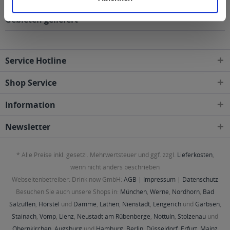
folgenden Regionen, Städten, Orten und Postleitzahl-
Gebieten geliefert
Service Hotline
Shop Service
Information
Newsletter
* Alle Preise inkl. gesetzl. Mehrwertsteuer und ggf. zzgl.
Lieferkosten
,
wenn nicht anders beschrieben
Webseitenbetreiber: Drink now GmbH:
AGB
|
Impressum
|
Datenschutz
Besuchen Sie auch unsere Shops in:
München
,
Werne
,
Nordhorn
,
Bad
Salzuflen
,
Hörstel
und
Damme
,
Lathen
,
Nienstädt
,
Lengerich
und
Garbsen
,
Stainach
,
Vomp
,
Lienz
,
Neustadt am Rübenberge
,
Nottuln
,
Stolzenau
und
Obernkirchen
,
Augsburg
und
Hamburg
,
Berlin
,
Düsseldorf
,
Erfurt
,
Mainz