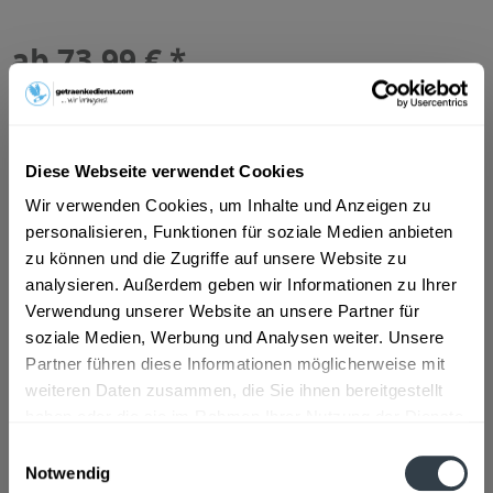
ab 73,99 € *
Inhalt:
7.92 Liter (9,34 € * / 1 Liter)
inkl. MwSt.
ggf. zzgl. Erschwerniszuschlag
Vorrätig
MEHRWEG
Diese Webseite verwendet Cookies
+3,42 € Pfand
Wir verwenden Cookies, um Inhalte und Anzeigen zu
personalisieren, Funktionen für soziale Medien anbieten
In den
Warenkorb
zu können und die Zugriffe auf unsere Website zu
analysieren. Außerdem geben wir Informationen zu Ihrer
Artikel-Nr.:
28207
Verwendung unserer Website an unsere Partner für
Verfügbar in:
soziale Medien, Werbung und Analysen weiter. Unsere
Partner führen diese Informationen möglicherweise mit
Beschreibung
weiteren Daten zusammen, die Sie ihnen bereitgestellt
mehr
haben oder die sie im Rahmen Ihrer Nutzung der Dienste
"Kasteelbier Donker 11 24 x 0,33l"
gesammelt haben.
Einwilligungsauswahl
Notwendig