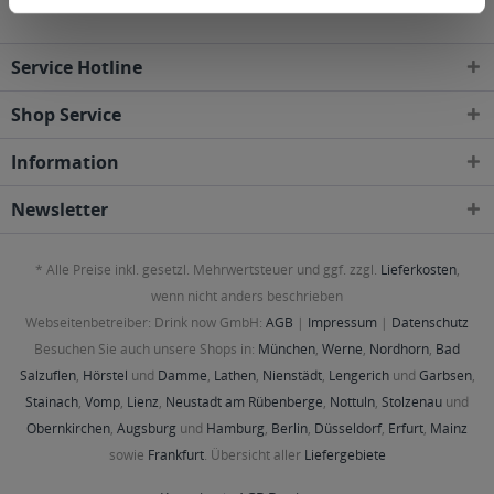
Service Hotline
Shop Service
Information
Newsletter
* Alle Preise inkl. gesetzl. Mehrwertsteuer und ggf. zzgl.
Lieferkosten
,
wenn nicht anders beschrieben
Webseitenbetreiber: Drink now GmbH:
AGB
|
Impressum
|
Datenschutz
Besuchen Sie auch unsere Shops in:
München
,
Werne
,
Nordhorn
,
Bad
Salzuflen
,
Hörstel
und
Damme
,
Lathen
,
Nienstädt
,
Lengerich
und
Garbsen
,
Stainach
,
Vomp
,
Lienz
,
Neustadt am Rübenberge
,
Nottuln
,
Stolzenau
und
Obernkirchen
,
Augsburg
und
Hamburg
,
Berlin
,
Düsseldorf
,
Erfurt
,
Mainz
sowie
Frankfurt
. Übersicht aller
Liefergebiete