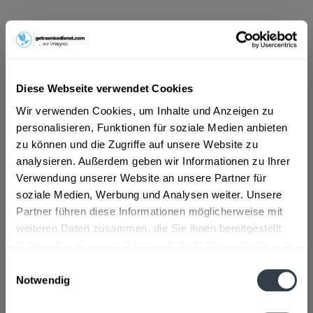
ab 101,01 € *
Inhalt:
6.6 Liter (15,31 € * / 1 Liter)
inkl. MwSt.
ggf. zzgl. Erschwerniszuschlag
Vorrätig
Diese Webseite verwendet Cookies
MEHRWEG
Wir verwenden Cookies, um Inhalte und Anzeigen zu
+3,10 € Pfand
personalisieren, Funktionen für soziale Medien anbieten
zu können und die Zugriffe auf unsere Website zu
In den
Warenkorb
analysieren. Außerdem geben wir Informationen zu Ihrer
Verwendung unserer Website an unsere Partner für
Artikel-Nr.:
28487
soziale Medien, Werbung und Analysen weiter. Unsere
Verfügbar in:
Partner führen diese Informationen möglicherweise mit
weiteren Daten zusammen, die Sie ihnen bereitgestellt
Beschreibung
haben oder die sie im Rahmen Ihrer Nutzung der Dienste
mehr
gesammelt haben.
Einwilligungsauswahl
"Koblenzer Bräu 20 x 0,33l"
Notwendig
Datenschutzbestimmungen